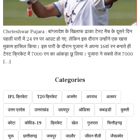
Cheteshwar Pujara : बांग्लादेश के खिलाफ ढाका टेस्ट मैच के दूसरे दिन
पहली पारी में 24 रन पर आउट हो गए. लेकिन इस दौरान उन्होंने एक खास
मुकाम हासिल किया। इस पारी के दौरान पुजारा ने अपना 16वां रन बनाते ही
टेस्ट क्रिकेट में 7000 रन का आंकड़ा छू लिया। पुजारा ने सबसे तेज 7000
[…]
Categories
IPL क्रिकेट
T20 क्रिकेट
अजमेर
अपराध
अलवर
उत्तर प्रदेश
उत्तराखंड
उदयपुर
ओडिशा
कबड्डी
कुश्ती
कोटा
कोविड-19
क्रिकेट
खेल
गुजरात
चित्तौड़गढ़
चुरू
छत्तीसगढ़
जयपुर
जालौर
जीवन शैली
जैसलमेर