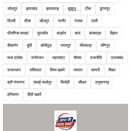
जोधपुर
झारखंड
झालावाड़
झुंझुनू
टोंक
डूंगरपुर
दिल्ली
दौसा
धौलपुर
नागौर
पंजाब
पाली
पौराणिक कथाएं
फुटबॉल
बाड़मेर
बारां
बांसवाड़ा
बिहार
बीकानेर
बूंदी
बॉलीवुड
भरतपुर
भीलवाड़ा
मणिपुर
मध्य प्रदेश
मनोरंजन
महाराष्ट्र
मौसम
राजनीति
राजसमंद
राजस्थान
राशिफल
विश्व ख़बरें
व्यापार
शायरी
शिक्षा
श्री गंगानगर
सवाई माधोपुर
सिरोही
सीकर
हनुमानगढ़
हरियाणा
हिंदी खबरें