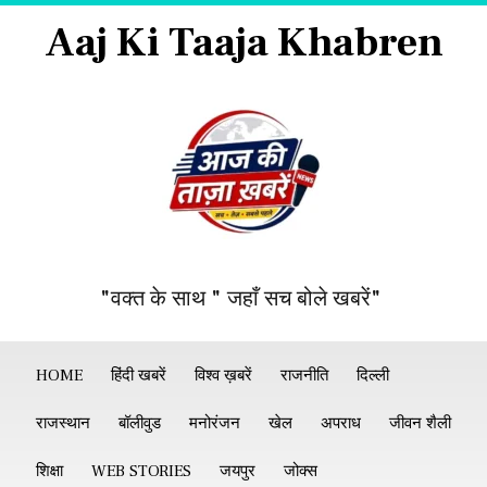
Aaj Ki Taaja Khabren
"वक्त के साथ " जहाँ सच बोले खबरें"
HOME
हिंदी खबरें
विश्व ख़बरें
राजनीति
दिल्ली
राजस्थान
बॉलीवुड
मनोरंजन
खेल
अपराध
जीवन शैली
शिक्षा
WEB STORIES
जयपुर
जोक्स