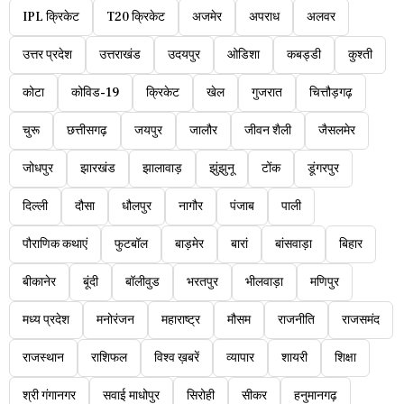
IPL क्रिकेट
T20 क्रिकेट
अजमेर
अपराध
अलवर
उत्तर प्रदेश
उत्तराखंड
उदयपुर
ओडिशा
कबड्डी
कुश्ती
कोटा
कोविड-19
क्रिकेट
खेल
गुजरात
चित्तौड़गढ़
चुरू
छत्तीसगढ़
जयपुर
जालौर
जीवन शैली
जैसलमेर
जोधपुर
झारखंड
झालावाड़
झुंझुनू
टोंक
डूंगरपुर
दिल्ली
दौसा
धौलपुर
नागौर
पंजाब
पाली
पौराणिक कथाएं
फुटबॉल
बाड़मेर
बारां
बांसवाड़ा
बिहार
बीकानेर
बूंदी
बॉलीवुड
भरतपुर
भीलवाड़ा
मणिपुर
मध्य प्रदेश
मनोरंजन
महाराष्ट्र
मौसम
राजनीति
राजसमंद
राजस्थान
राशिफल
विश्व ख़बरें
व्यापार
शायरी
शिक्षा
श्री गंगानगर
सवाई माधोपुर
सिरोही
सीकर
हनुमानगढ़