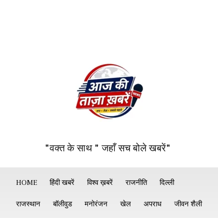
"वक्त के साथ " जहाँ सच बोले खबरें"
HOME
हिंदी खबरें
विश्व ख़बरें
राजनीति
दिल्ली
राजस्थान
बॉलीवुड
मनोरंजन
खेल
अपराध
जीवन शैली