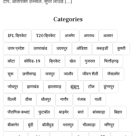
टॉप, अतिरिक्त उज्ज्वल, सुपर लाउड […]
Categories
IPL क्रिकेट
T20 क्रिकेट
अजमेर
अपराध
अलवर
उत्तर प्रदेश
उत्तराखंड
उदयपुर
ओडिशा
कबड्डी
कुश्ती
कोटा
कोविड-19
क्रिकेट
खेल
गुजरात
चित्तौड़गढ़
चुरू
छत्तीसगढ़
जयपुर
जालौर
जीवन शैली
जैसलमेर
जोधपुर
झारखंड
झालावाड़
झुंझुनू
टोंक
डूंगरपुर
दिल्ली
दौसा
धौलपुर
नागौर
पंजाब
पाली
पौराणिक कथाएं
फुटबॉल
बाड़मेर
बारां
बांसवाड़ा
बिहार
बीकानेर
बूंदी
बॉलीवुड
भरतपुर
भीलवाड़ा
मणिपुर