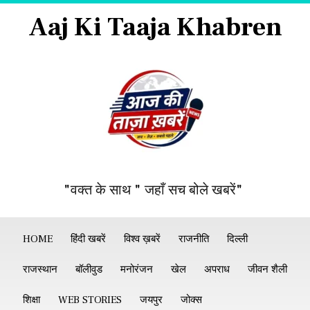
Aaj Ki Taaja Khabren
"वक्त के साथ " जहाँ सच बोले खबरें"
HOME
हिंदी खबरें
विश्व ख़बरें
राजनीति
दिल्ली
राजस्थान
बॉलीवुड
मनोरंजन
खेल
अपराध
जीवन शैली
शिक्षा
WEB STORIES
जयपुर
जोक्स