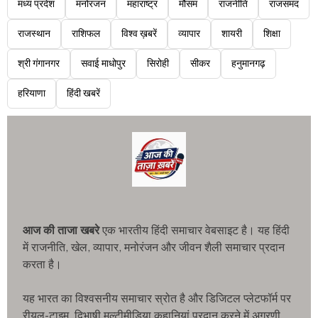
मध्य प्रदेश
मनोरंजन
महाराष्ट्र
मौसम
राजनीति
राजसमंद
राजस्थान
राशिफल
विश्व ख़बरें
व्यापार
शायरी
शिक्षा
श्री गंगानगर
सवाई माधोपुर
सिरोही
सीकर
हनुमानगढ़
हरियाणा
हिंदी खबरें
आज की ताजा खबरे
एक भारतीय हिंदी समाचार वेबसाइट है। यह हिंदी
में राजनीति, खेल, व्यापार, मनोरंजन और जीवन शैली समाचार प्रदान
करता है।
यह भारत का विश्वसनीय समाचार स्रोत है और डिजिटल प्लेटफॉर्म पर
रीयल-टाइम, द्विभाषी मल्टीमीडिया कहानियां प्रदान करने में अग्रणी