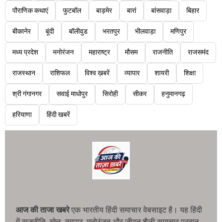
पौराणिक कथाएं
फुटबॉल
बाड़मेर
बारां
बांसवाड़ा
बिहार
बीकानेर
बूंदी
बॉलीवुड
भरतपुर
भीलवाड़ा
मणिपुर
मध्य प्रदेश
मनोरंजन
महाराष्ट्र
मौसम
राजनीति
राजसमंद
राजस्थान
राशिफल
विश्व ख़बरें
व्यापार
शायरी
शिक्षा
श्री गंगानगर
सवाई माधोपुर
सिरोही
सीकर
हनुमानगढ़
हरियाणा
हिंदी खबरें
आज की ताजा खबरे
एक भारतीय हिंदी समाचार वेबसाइट है। यह हिंदी