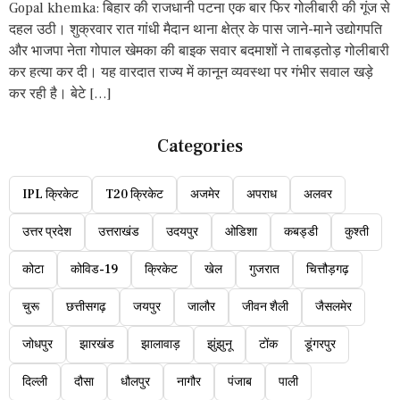
Gopal khemka: बिहार की राजधानी पटना एक बार फिर गोलीबारी की गूंज से
दहल उठी। शुक्रवार रात गांधी मैदान थाना क्षेत्र के पास जाने-माने उद्योगपति
और भाजपा नेता गोपाल खेमका की बाइक सवार बदमाशों ने ताबड़तोड़ गोलीबारी
कर हत्या कर दी। यह वारदात राज्य में कानून व्यवस्था पर गंभीर सवाल खड़े
कर रही है। बेटे […]
Categories
IPL क्रिकेट
T20 क्रिकेट
अजमेर
अपराध
अलवर
उत्तर प्रदेश
उत्तराखंड
उदयपुर
ओडिशा
कबड्डी
कुश्ती
कोटा
कोविड-19
क्रिकेट
खेल
गुजरात
चित्तौड़गढ़
चुरू
छत्तीसगढ़
जयपुर
जालौर
जीवन शैली
जैसलमेर
जोधपुर
झारखंड
झालावाड़
झुंझुनू
टोंक
डूंगरपुर
दिल्ली
दौसा
धौलपुर
नागौर
पंजाब
पाली