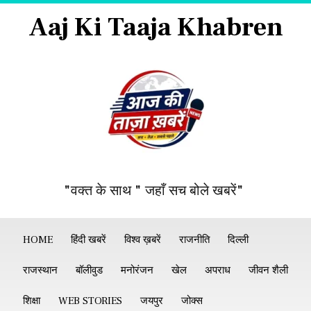
Aaj Ki Taaja Khabren
"वक्त के साथ " जहाँ सच बोले खबरें"
HOME
हिंदी खबरें
विश्व ख़बरें
राजनीति
दिल्ली
राजस्थान
बॉलीवुड
मनोरंजन
खेल
अपराध
जीवन शैली
शिक्षा
WEB STORIES
जयपुर
जोक्स