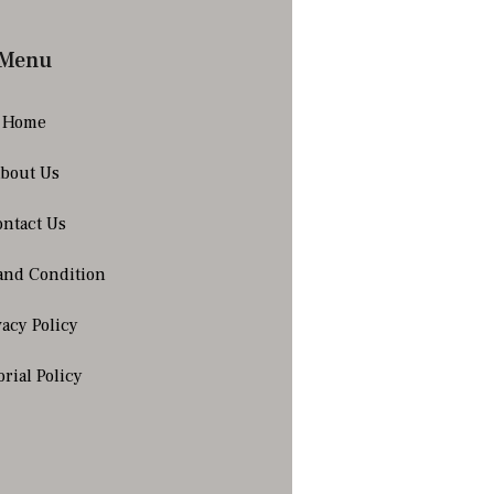
Menu
Home
bout Us
ntact Us
and Condition
vacy Policy
orial Policy