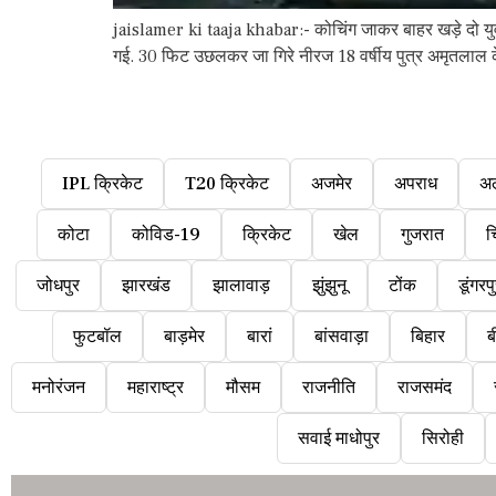
jaislamer ki taaja khabar:- कोचिंग जाकर बाहर खड़े दो यु
गई. 30 फिट उछलकर जा गिरे नीरज 18 वर्षीय पुत्र अमृतलाल क
IPL क्रिकेट
T20 क्रिकेट
अजमेर
अपराध
अ
कोटा
कोविड-19
क्रिकेट
खेल
गुजरात
च
जोधपुर
झारखंड
झालावाड़
झुंझुनू
टोंक
डूंगरप
फुटबॉल
बाड़मेर
बारां
बांसवाड़ा
बिहार
ब
मनोरंजन
महाराष्ट्र
मौसम
राजनीति
राजसमंद
सवाई माधोपुर
सिरोही