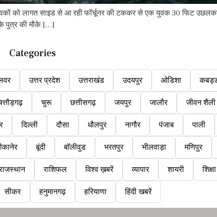
वकों को लागत साइड से आ रही फॉर्चूनर की टककर से एक युवक 30 फिट उछलकर पास 
े पुत्र की मौके […]
Categories
लवर
उत्तर प्रदेश
उत्तराखंड
उदयपुर
ओडिशा
कबड्
ित्तौड़गढ़
चुरू
छत्तीसगढ़
जयपुर
जालौर
जीवन शैली
ुर
दिल्ली
दौसा
धौलपुर
नागौर
पंजाब
पाली
ीकानेर
बूंदी
बॉलीवुड
भरतपुर
भीलवाड़ा
मणिपुर
राजस्थान
राशिफल
विश्व ख़बरें
व्यापार
शायरी
शिक्षा
सीकर
हनुमानगढ़
हरियाणा
हिंदी खबरें