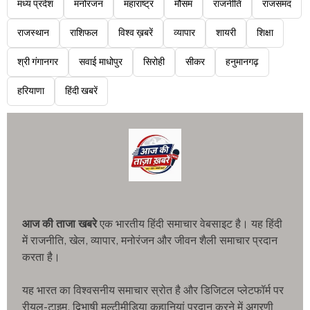
मध्य प्रदेश
मनोरंजन
महाराष्ट्र
मौसम
राजनीति
राजसमंद
राजस्थान
राशिफल
विश्व ख़बरें
व्यापार
शायरी
शिक्षा
श्री गंगानगर
सवाई माधोपुर
सिरोही
सीकर
हनुमानगढ़
हरियाणा
हिंदी खबरें
आज की ताजा खबरे
एक भारतीय हिंदी समाचार वेबसाइट है। यह हिंदी
में राजनीति, खेल, व्यापार, मनोरंजन और जीवन शैली समाचार प्रदान
करता है।
यह भारत का विश्वसनीय समाचार स्रोत है और डिजिटल प्लेटफॉर्म पर
रीयल-टाइम, द्विभाषी मल्टीमीडिया कहानियां प्रदान करने में अग्रणी