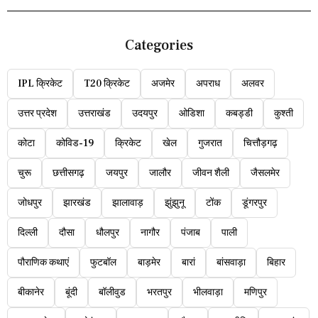
Categories
IPL क्रिकेट
T20 क्रिकेट
अजमेर
अपराध
अलवर
उत्तर प्रदेश
उत्तराखंड
उदयपुर
ओडिशा
कबड्डी
कुश्ती
कोटा
कोविड-19
क्रिकेट
खेल
गुजरात
चित्तौड़गढ़
चुरू
छत्तीसगढ़
जयपुर
जालौर
जीवन शैली
जैसलमेर
जोधपुर
झारखंड
झालावाड़
झुंझुनू
टोंक
डूंगरपुर
दिल्ली
दौसा
धौलपुर
नागौर
पंजाब
पाली
पौराणिक कथाएं
फुटबॉल
बाड़मेर
बारां
बांसवाड़ा
बिहार
बीकानेर
बूंदी
बॉलीवुड
भरतपुर
भीलवाड़ा
मणिपुर