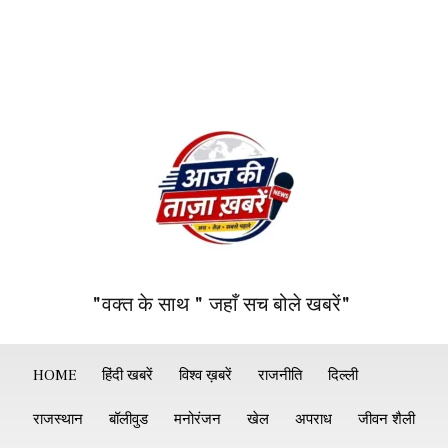
"वक्त के साथ " जहाँ सच बोले खबरें"
HOME
हिंदी खबरें
विश्व ख़बरें
राजनीति
दिल्ली
राजस्थान
बॉलीवुड
मनोरंजन
खेल
अपराध
जीवन शैली