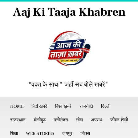
Aaj Ki Taaja Khabren
"वक्त के साथ " जहाँ सच बोले खबरें"
HOME
हिंदी खबरें
विश्व ख़बरें
राजनीति
दिल्ली
राजस्थान
बॉलीवुड
मनोरंजन
खेल
अपराध
जीवन शैली
शिक्षा
WEB STORIES
जयपुर
जोक्स