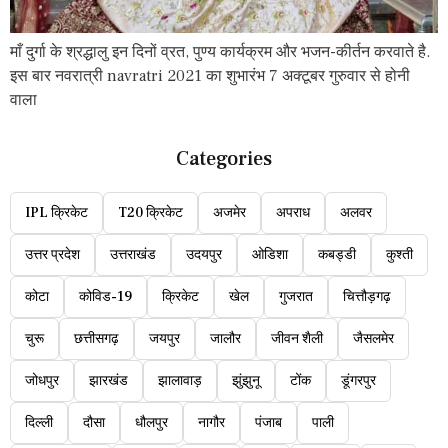
माँ दुर्गा के श्रद्धालु इन दिनों व्रत, पुण्य कार्यक्रम और भजन-कीर्तन करवाते है.
इस बार नवरात्री navratri 2021 का शुभारंभ 7 अक्टूबर गुरुवार से होनी
वाला
Categories
IPL क्रिकेट
T20 क्रिकेट
अजमेर
अपराध
अलवर
उत्तर प्रदेश
उत्तराखंड
उदयपुर
ओडिशा
कबड्डी
कुश्ती
कोटा
कोविड-19
क्रिकेट
खेल
गुजरात
चित्तौड़गढ़
चुरू
छत्तीसगढ़
जयपुर
जालौर
जीवन शैली
जैसलमेर
जोधपुर
झारखंड
झालावाड़
झुंझुनू
टोंक
डूंगरपुर
दिल्ली
दौसा
धौलपुर
नागौर
पंजाब
पाली