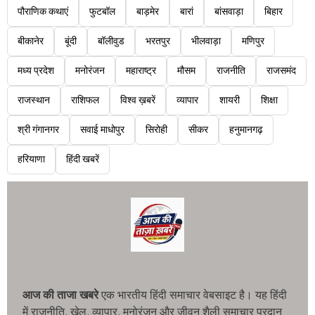
पौराणिक कथाएं
फुटबॉल
बाड़मेर
बारां
बांसवाड़ा
बिहार
बीकानेर
बूंदी
बॉलीवुड
भरतपुर
भीलवाड़ा
मणिपुर
मध्य प्रदेश
मनोरंजन
महाराष्ट्र
मौसम
राजनीति
राजसमंद
राजस्थान
राशिफल
विश्व ख़बरें
व्यापार
शायरी
शिक्षा
श्री गंगानगर
सवाई माधोपुर
सिरोही
सीकर
हनुमानगढ़
हरियाणा
हिंदी खबरें
आज की ताजा खबरे
एक भारतीय हिंदी समाचार वेबसाइट है। यह हिंदी
में राजनीति, खेल, व्यापार, मनोरंजन और जीवन शैली समाचार प्रदान