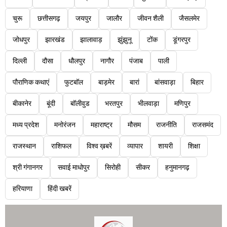
चुरू
छत्तीसगढ़
जयपुर
जालौर
जीवन शैली
जैसलमेर
जोधपुर
झारखंड
झालावाड़
झुंझुनू
टोंक
डूंगरपुर
दिल्ली
दौसा
धौलपुर
नागौर
पंजाब
पाली
पौराणिक कथाएं
फुटबॉल
बाड़मेर
बारां
बांसवाड़ा
बिहार
बीकानेर
बूंदी
बॉलीवुड
भरतपुर
भीलवाड़ा
मणिपुर
मध्य प्रदेश
मनोरंजन
महाराष्ट्र
मौसम
राजनीति
राजसमंद
राजस्थान
राशिफल
विश्व ख़बरें
व्यापार
शायरी
शिक्षा
श्री गंगानगर
सवाई माधोपुर
सिरोही
सीकर
हनुमानगढ़
हरियाणा
हिंदी खबरें