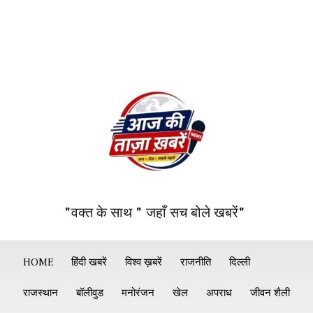
"वक्त के साथ " जहाँ सच बोले खबरें"
HOME
हिंदी खबरें
विश्व ख़बरें
राजनीति
दिल्ली
राजस्थान
बॉलीवुड
मनोरंजन
खेल
अपराध
जीवन शैली