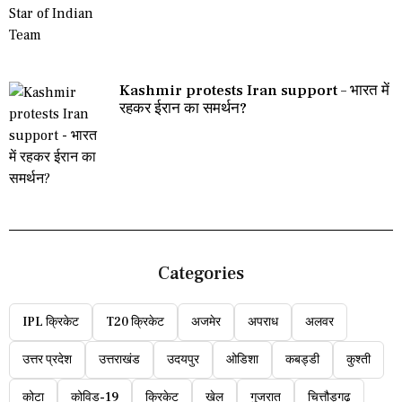
Kashmir protests Iran support – भारत में
रहकर ईरान का समर्थन?
Categories
IPL क्रिकेट
T20 क्रिकेट
अजमेर
अपराध
अलवर
उत्तर प्रदेश
उत्तराखंड
उदयपुर
ओडिशा
कबड्डी
कुश्ती
कोटा
कोविड-19
क्रिकेट
खेल
गुजरात
चित्तौड़गढ़