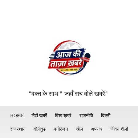
"वक्त के साथ " जहाँ सच बोले खबरें"
HOME
हिंदी खबरें
विश्व ख़बरें
राजनीति
दिल्ली
राजस्थान
बॉलीवुड
मनोरंजन
खेल
अपराध
जीवन शैली