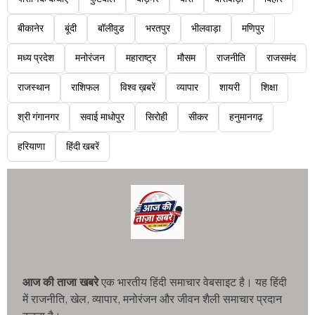
बीकानेर
बूंदी
बॉलीवुड
भरतपुर
भीलवाड़ा
मणिपुर
मध्य प्रदेश
मनोरंजन
महाराष्ट्र
मौसम
राजनीति
राजसमंद
राजस्थान
राशिफल
विश्व ख़बरें
व्यापार
शायरी
शिक्षा
श्री गंगानगर
सवाई माधोपुर
सिरोही
सीकर
हनुमानगढ़
हरियाणा
हिंदी खबरें
आज की ताजा खबरे
एक भारतीय हिंदी समाचार वेबसाइट है। यह हिंदी
में राजनीति, खेल, व्यापार, मनोरंजन और जीवन शैली समाचार प्रदान