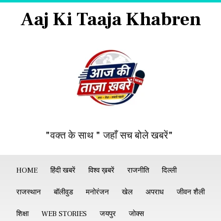
Aaj Ki Taaja Khabren
"वक्त के साथ " जहाँ सच बोले खबरें"
HOME
हिंदी खबरें
विश्व ख़बरें
राजनीति
दिल्ली
राजस्थान
बॉलीवुड
मनोरंजन
खेल
अपराध
जीवन शैली
शिक्षा
WEB STORIES
जयपुर
जोक्स