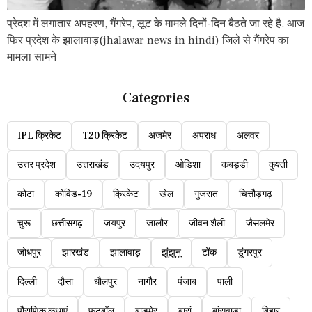
प्रेदश में लगातार अपहरण, गैंगरेप, लूट के मामले दिनों-दिन बैठते जा रहे है. आज
फिर प्रदेश के झालावाड़(jhalawar news in hindi) जिले से गैंगरेप का
मामला सामने
Categories
IPL क्रिकेट
T20 क्रिकेट
अजमेर
अपराध
अलवर
उत्तर प्रदेश
उत्तराखंड
उदयपुर
ओडिशा
कबड्डी
कुश्ती
कोटा
कोविड-19
क्रिकेट
खेल
गुजरात
चित्तौड़गढ़
चुरू
छत्तीसगढ़
जयपुर
जालौर
जीवन शैली
जैसलमेर
जोधपुर
झारखंड
झालावाड़
झुंझुनू
टोंक
डूंगरपुर
दिल्ली
दौसा
धौलपुर
नागौर
पंजाब
पाली
पौराणिक कथाएं
फुटबॉल
बाड़मेर
बारां
बांसवाड़ा
बिहार