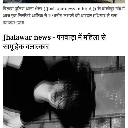
पिड़ावा पुलिस थाना क्षेत्र ((jhalawar news in hindi)) के बाकीपुर गांव में
आज एक सिरफिरे आशिक ने 19 वर्षीय लड़की की धारदार हथियार से गला
काटकर हत्या
Jhalawar news – पनवाड़ा में महिला से
सामूहिक बलात्कार