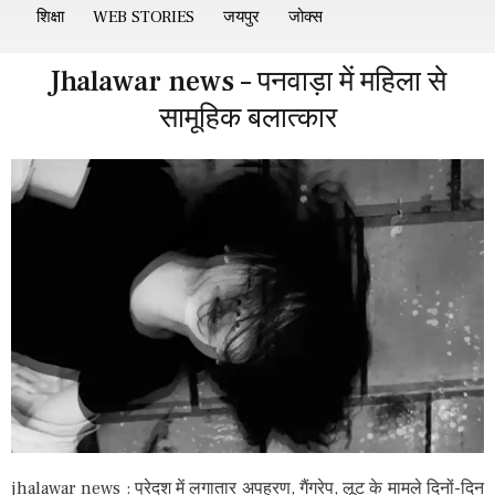
शिक्षा
WEB STORIES
जयपुर
जोक्स
Jhalawar news – पनवाड़ा में महिला से
सामूहिक बलात्कार
jhalawar news : प्रेदश में लगातार अपहरण, गैंगरेप, लूट के मामले दिनों-दिन