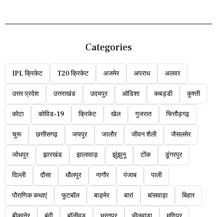
Categories
IPL क्रिकेट
T20 क्रिकेट
अजमेर
अपराध
अलवर
उत्तर प्रदेश
उत्तराखंड
उदयपुर
ओडिशा
कबड्डी
कुश्ती
कोटा
कोविड-19
क्रिकेट
खेल
गुजरात
चित्तौड़गढ़
चुरू
छत्तीसगढ़
जयपुर
जालौर
जीवन शैली
जैसलमेर
जोधपुर
झारखंड
झालावाड़
झुंझुनू
टोंक
डूंगरपुर
दिल्ली
दौसा
धौलपुर
नागौर
पंजाब
पाली
पौराणिक कथाएं
फुटबॉल
बाड़मेर
बारां
बांसवाड़ा
बिहार
बीकानेर
बूंदी
बॉलीवुड
भरतपुर
भीलवाड़ा
मणिपुर