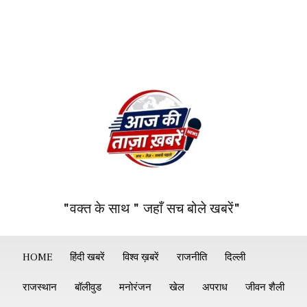
"वक्त के साथ " जहाँ सच बोले खबरें"
HOME
हिंदी खबरें
विश्व ख़बरें
राजनीति
दिल्ली
राजस्थान
बॉलीवुड
मनोरंजन
खेल
अपराध
जीवन शैली