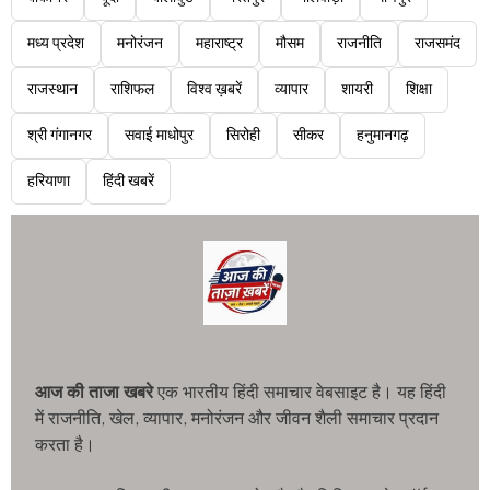
मध्य प्रदेश
मनोरंजन
महाराष्ट्र
मौसम
राजनीति
राजसमंद
राजस्थान
राशिफल
विश्व ख़बरें
व्यापार
शायरी
शिक्षा
श्री गंगानगर
सवाई माधोपुर
सिरोही
सीकर
हनुमानगढ़
हरियाणा
हिंदी खबरें
आज की ताजा खबरे
एक भारतीय हिंदी समाचार वेबसाइट है। यह हिंदी
में राजनीति, खेल, व्यापार, मनोरंजन और जीवन शैली समाचार प्रदान
करता है।