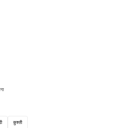
ोगा
डी
कुश्ती