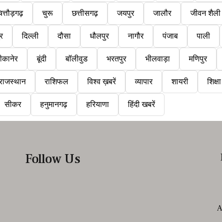
ित्तौड़गढ़
चुरू
छत्तीसगढ़
जयपुर
जालौर
जीवन शैली
ुर
दिल्ली
दौसा
धौलपुर
नागौर
पंजाब
पाली
ीकानेर
बूंदी
बॉलीवुड
भरतपुर
भीलवाड़ा
मणिपुर
राजस्थान
राशिफल
विश्व ख़बरें
व्यापार
शायरी
शिक्षा
सीकर
हनुमानगढ़
हरियाणा
हिंदी खबरें
Follow Us
A