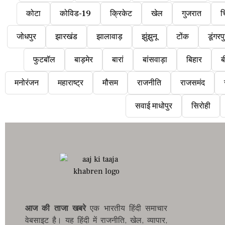
कोटा
कोविड-19
क्रिकेट
खेल
गुजरात
च
जोधपुर
झारखंड
झालावाड़
झुंझुनू
टोंक
डूंगरप
फुटबॉल
बाड़मेर
बारां
बांसवाड़ा
बिहार
ब
मनोरंजन
महाराष्ट्र
मौसम
राजनीति
राजसमंद
सवाई माधोपुर
सिरोही
आज की ताजा खबरे
एक भारतीय हिंदी समाचार
वेबसाइट है। यह हिंदी में राजनीति, खेल, व्यापार,