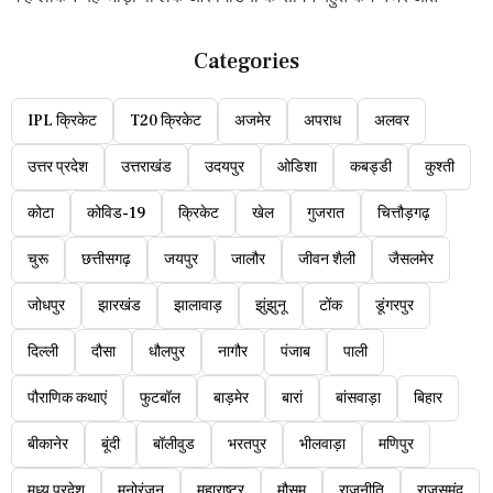
Categories
IPL क्रिकेट
T20 क्रिकेट
अजमेर
अपराध
अलवर
उत्तर प्रदेश
उत्तराखंड
उदयपुर
ओडिशा
कबड्डी
कुश्ती
कोटा
कोविड-19
क्रिकेट
खेल
गुजरात
चित्तौड़गढ़
चुरू
छत्तीसगढ़
जयपुर
जालौर
जीवन शैली
जैसलमेर
जोधपुर
झारखंड
झालावाड़
झुंझुनू
टोंक
डूंगरपुर
दिल्ली
दौसा
धौलपुर
नागौर
पंजाब
पाली
पौराणिक कथाएं
फुटबॉल
बाड़मेर
बारां
बांसवाड़ा
बिहार
बीकानेर
बूंदी
बॉलीवुड
भरतपुर
भीलवाड़ा
मणिपुर
मध्य प्रदेश
मनोरंजन
महाराष्ट्र
मौसम
राजनीति
राजसमंद