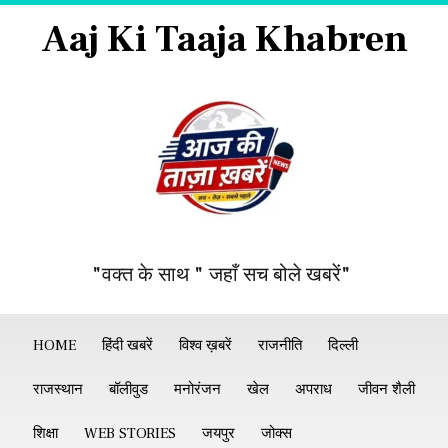
Aaj Ki Taaja Khabren
"वक्त के साथ " जहाँ सच बोले खबरें"
HOME
हिंदी खबरें
विश्व ख़बरें
राजनीति
दिल्ली
राजस्थान
बॉलीवुड
मनोरंजन
खेल
अपराध
जीवन शैली
शिक्षा
WEB STORIES
जयपुर
जोक्स