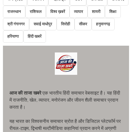
राजस्थान
राशिफल
विश्व ख़बरें
व्यापार
शायरी
शिक्षा
श्री गंगानगर
सवाई माधोपुर
सिरोही
सीकर
हनुमानगढ़
हरियाणा
हिंदी खबरें
आज की ताजा खबरे
एक भारतीय हिंदी समाचार वेबसाइट है। यह हिंदी
में राजनीति, खेल, व्यापार, मनोरंजन और जीवन शैली समाचार प्रदान
करता है।
यह भारत का विश्वसनीय समाचार स्रोत है और डिजिटल प्लेटफॉर्म पर
रीयल-टाइम, द्विभाषी मल्टीमीडिया कहानियां प्रदान करने में अग्रणी