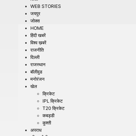
WEB STORIES
जयपुर
जोक्स
HOME
हिंदी खबरें
विश्व ख़बरें
राजनीति
दिल्ली
राजस्थान
बॉलीवुड
मनोरंजन
खेल
क्रिकेट
IPL क्रिकेट
T20 क्रिकेट
कबड्डी
कुश्ती
अपराध