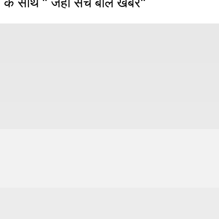
 के साथ " जहाँ सच बोले खबरें"