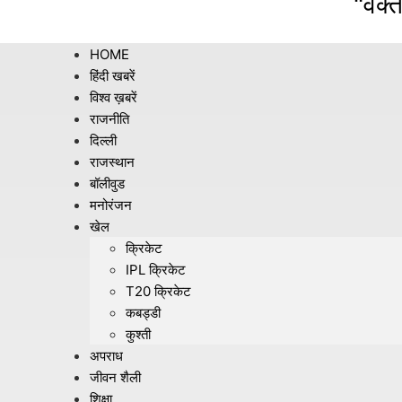
"वक्त
HOME
हिंदी खबरें
विश्व ख़बरें
राजनीति
दिल्ली
राजस्थान
बॉलीवुड
मनोरंजन
खेल
क्रिकेट
IPL क्रिकेट
T20 क्रिकेट
कबड्डी
कुश्ती
अपराध
जीवन शैली
शिक्षा