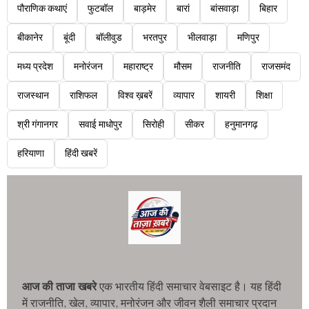
पौराणिक कथाएं
फुटबॉल
बाड़मेर
बारां
बांसवाड़ा
बिहार
बीकानेर
बूंदी
बॉलीवुड
भरतपुर
भीलवाड़ा
मणिपुर
मध्य प्रदेश
मनोरंजन
महाराष्ट्र
मौसम
राजनीति
राजसमंद
राजस्थान
राशिफल
विश्व ख़बरें
व्यापार
शायरी
शिक्षा
श्री गंगानगर
सवाई माधोपुर
सिरोही
सीकर
हनुमानगढ़
हरियाणा
हिंदी खबरें
आज की ताजा खबरे
एक भारतीय हिंदी समाचार वेबसाइट है। यह हिंदी
में राजनीति, खेल, व्यापार, मनोरंजन और जीवन शैली समाचार प्रदान