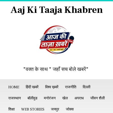
Aaj Ki Taaja Khabren
"वक्त के साथ " जहाँ सच बोले खबरें"
HOME
हिंदी खबरें
विश्व ख़बरें
राजनीति
दिल्ली
राजस्थान
बॉलीवुड
मनोरंजन
खेल
अपराध
जीवन शैली
शिक्षा
WEB STORIES
जयपुर
जोक्स