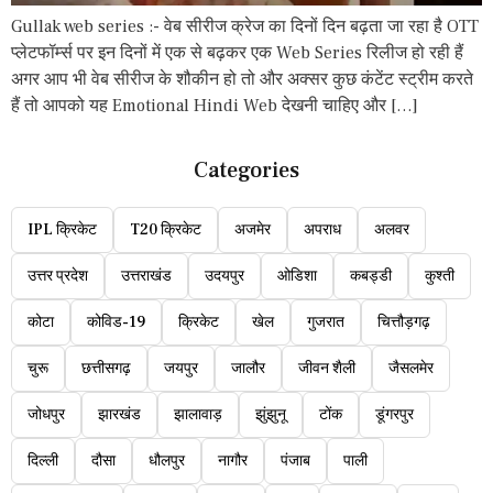
Gullak web series :- वेब सीरीज क्रेज का दिनों दिन बढ़ता जा रहा है OTT
प्लेटफॉर्म्स पर इन दिनों में एक से बढ़कर एक Web Series रिलीज हो रही हैं
अगर आप भी वेब सीरीज के शौकीन हो तो और अक्सर कुछ कंटेंट स्ट्रीम करते
हैं तो आपको यह Emotional Hindi Web देखनी चाहिए और […]
Categories
IPL क्रिकेट
T20 क्रिकेट
अजमेर
अपराध
अलवर
उत्तर प्रदेश
उत्तराखंड
उदयपुर
ओडिशा
कबड्डी
कुश्ती
कोटा
कोविड-19
क्रिकेट
खेल
गुजरात
चित्तौड़गढ़
चुरू
छत्तीसगढ़
जयपुर
जालौर
जीवन शैली
जैसलमेर
जोधपुर
झारखंड
झालावाड़
झुंझुनू
टोंक
डूंगरपुर
दिल्ली
दौसा
धौलपुर
नागौर
पंजाब
पाली