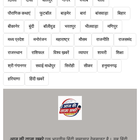
दिल्ली
दौसा
धौलपुर
नागौर
पंजाब
पाली
पौराणिक कथाएं
फुटबॉल
बाड़मेर
बारां
बांसवाड़ा
बिहार
बीकानेर
बूंदी
बॉलीवुड
भरतपुर
भीलवाड़ा
मणिपुर
मध्य प्रदेश
मनोरंजन
महाराष्ट्र
मौसम
राजनीति
राजसमंद
राजस्थान
राशिफल
विश्व ख़बरें
व्यापार
शायरी
शिक्षा
श्री गंगानगर
सवाई माधोपुर
सिरोही
सीकर
हनुमानगढ़
हरियाणा
हिंदी खबरें
आज की ताजा खबरे
एक भारतीय हिंदी समाचार वेबसाइट है। यह हिंदी