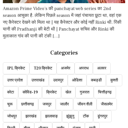
Amazon Prime Video’s की panchayat web series का 2nd
season आचुका है. लेकिन पिछले season में जहां पंचायत छूटा था, वहां एक
नए कैरेक्टर देखने को मिला था | यह कैरेक्टर और कोई नहीं Rinki थी. रिंकी
यानी की Pradhanji की बेटी थी | Panchayat सचिव और Rinki की
मुलाकात गांव की पानी की टंकी […]
Categories
IPL क्रिकेट
T20 क्रिकेट
अजमेर
अपराध
अलवर
उत्तर प्रदेश
उत्तराखंड
उदयपुर
ओडिशा
कबड्डी
कुश्ती
कोटा
कोविड-19
क्रिकेट
खेल
गुजरात
चित्तौड़गढ़
चुरू
छत्तीसगढ़
जयपुर
जालौर
जीवन शैली
जैसलमेर
जोधपुर
झारखंड
झालावाड़
झुंझुनू
टोंक
डूंगरपुर