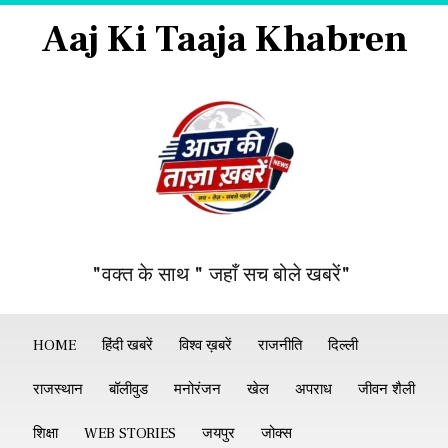
Aaj Ki Taaja Khabren
"वक्त के साथ " जहाँ सच बोले खबरें"
HOME
हिंदी खबरें
विश्व ख़बरें
राजनीति
दिल्ली
राजस्थान
बॉलीवुड
मनोरंजन
खेल
अपराध
जीवन शैली
शिक्षा
WEB STORIES
जयपुर
जोक्स