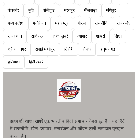
बीकानेर
बूंदी
बॉलीवुड
भरतपुर
भीलवाड़ा
मणिपुर
मध्य प्रदेश
मनोरंजन
महाराष्ट्र
मौसम
राजनीति
राजसमंद
राजस्थान
राशिफल
विश्व ख़बरें
व्यापार
शायरी
शिक्षा
श्री गंगानगर
सवाई माधोपुर
सिरोही
सीकर
हनुमानगढ़
हरियाणा
हिंदी खबरें
आज की ताजा खबरे
एक भारतीय हिंदी समाचार वेबसाइट है। यह हिंदी
में राजनीति, खेल, व्यापार, मनोरंजन और जीवन शैली समाचार प्रदान
करता है।