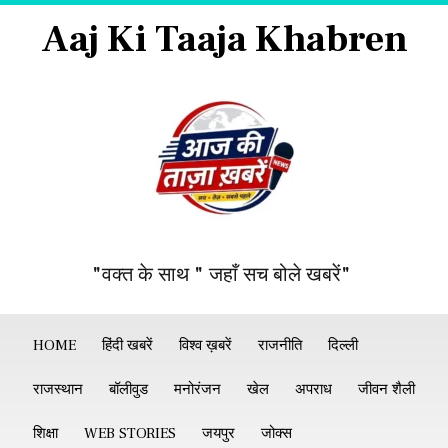
Aaj Ki Taaja Khabren
"वक्त के साथ " जहाँ सच बोले खबरें"
HOME
हिंदी खबरें
विश्व ख़बरें
राजनीति
दिल्ली
राजस्थान
बॉलीवुड
मनोरंजन
खेल
अपराध
जीवन शैली
शिक्षा
WEB STORIES
जयपुर
जोक्स