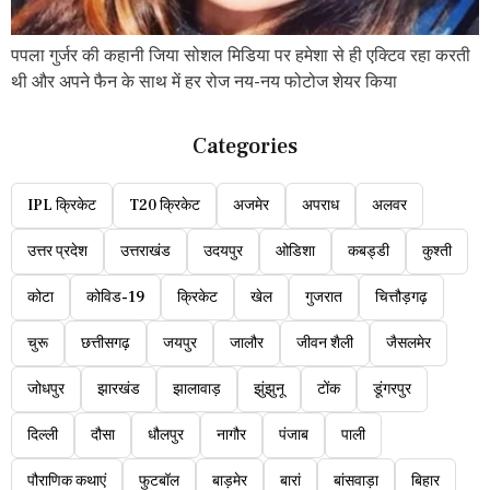
पपला गुर्जर की कहानी जिया सोशल मिडिया पर हमेशा से ही एक्टिव रहा करती
थी और अपने फैन के साथ में हर रोज नय-नय फोटोज शेयर किया
Categories
IPL क्रिकेट
T20 क्रिकेट
अजमेर
अपराध
अलवर
उत्तर प्रदेश
उत्तराखंड
उदयपुर
ओडिशा
कबड्डी
कुश्ती
कोटा
कोविड-19
क्रिकेट
खेल
गुजरात
चित्तौड़गढ़
चुरू
छत्तीसगढ़
जयपुर
जालौर
जीवन शैली
जैसलमेर
जोधपुर
झारखंड
झालावाड़
झुंझुनू
टोंक
डूंगरपुर
दिल्ली
दौसा
धौलपुर
नागौर
पंजाब
पाली
पौराणिक कथाएं
फुटबॉल
बाड़मेर
बारां
बांसवाड़ा
बिहार