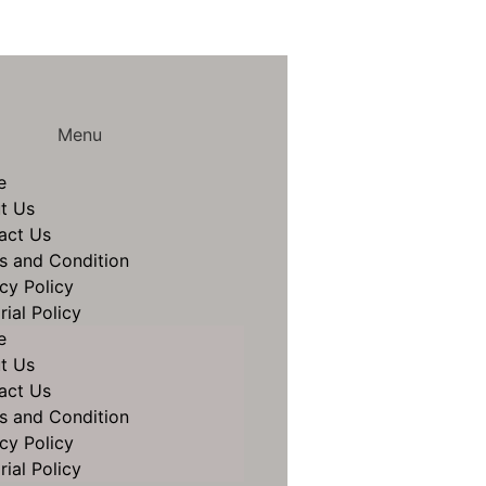
Menu
e
t Us
act Us
s and Condition
cy Policy
rial Policy
e
t Us
act Us
s and Condition
cy Policy
rial Policy