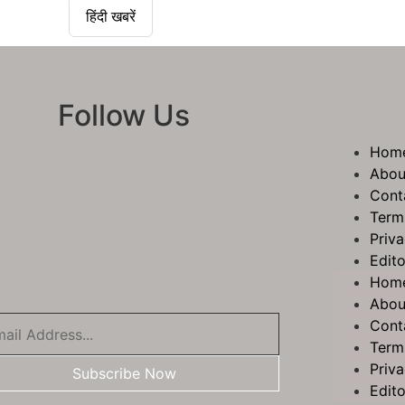
हिंदी खबरें
Follow Us
Hom
Abou
Cont
Term
Priva
Edito
Hom
Abou
Cont
Term
Priva
Subscribe Now
Edito