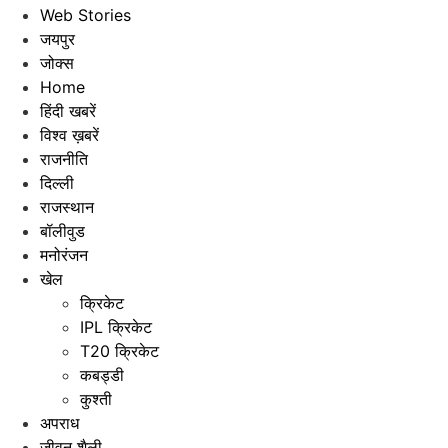
Web Stories
जयपुर
जोक्स
Home
हिंदी खबरें
विश्व ख़बरें
राजनीति
दिल्ली
राजस्थान
बॉलीवुड
मनोरंजन
खेल
क्रिकेट
IPL क्रिकेट
T20 क्रिकेट
कबड्डी
कुश्ती
अपराध
जीवन शैली