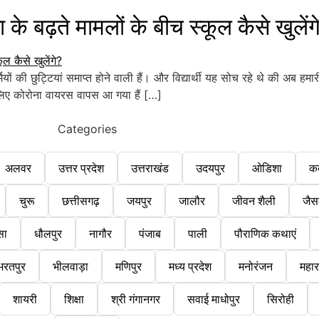
ढ़ते मामलों के बीच स्कूल कैसे खुलेंग
ं की छुट्टियां समाप्त होने वाली हैं। और विद्यार्थी यह सोच रहे थे की अब हमारी 
े लिए कोरोना वायरस वापस आ गया हैं […]
Categories
अलवर
उत्तर प्रदेश
उत्तराखंड
उदयपुर
ओडिशा
क
चुरू
छत्तीसगढ़
जयपुर
जालौर
जीवन शैली
जैस
सा
धौलपुर
नागौर
पंजाब
पाली
पौराणिक कथाएं
भरतपुर
भीलवाड़ा
मणिपुर
मध्य प्रदेश
मनोरंजन
महारा
शायरी
शिक्षा
श्री गंगानगर
सवाई माधोपुर
सिरोही