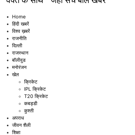
"वक्त के साथ " जहाँ सच बोले खबरें"
Home
हिंदी खबरें
विश्व ख़बरें
राजनीति
दिल्ली
राजस्थान
बॉलीवुड
मनोरंजन
खेल
क्रिकेट
IPL क्रिकेट
T20 क्रिकेट
कबड्डी
कुश्ती
अपराध
जीवन शैली
शिक्षा