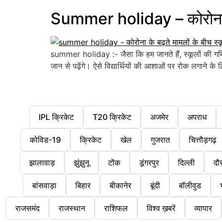
Summer holiday – कोरोना के ब
summer holiday :- जैसा कि हम जानते हैं, स्कूलों की गर्मियो
जान से पढ़ेंगे। ऐसे विद्यार्थियों की आशाओं पर रोक लगाने क
IPL क्रिकेट
T20 क्रिकेट
अजमेर
अपराध
कोविड-19
क्रिकेट
खेल
गुजरात
चित्तौड़गढ़
झालावाड़
झुंझुनू
टोंक
डूंगरपुर
दिल्ली
दौ
बांसवाड़ा
बिहार
बीकानेर
बूंदी
बॉलीवुड
राजसमंद
राजस्थान
राशिफल
विश्व ख़बरें
व्यापार