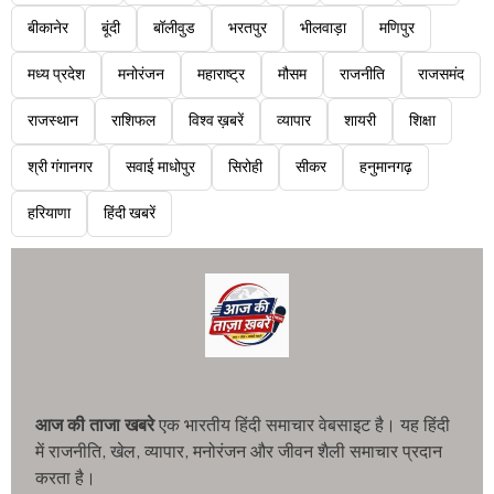
बीकानेर
बूंदी
बॉलीवुड
भरतपुर
भीलवाड़ा
मणिपुर
मध्य प्रदेश
मनोरंजन
महाराष्ट्र
मौसम
राजनीति
राजसमंद
राजस्थान
राशिफल
विश्व ख़बरें
व्यापार
शायरी
शिक्षा
श्री गंगानगर
सवाई माधोपुर
सिरोही
सीकर
हनुमानगढ़
हरियाणा
हिंदी खबरें
आज की ताजा खबरे
एक भारतीय हिंदी समाचार वेबसाइट है। यह हिंदी
में राजनीति, खेल, व्यापार, मनोरंजन और जीवन शैली समाचार प्रदान
करता है।