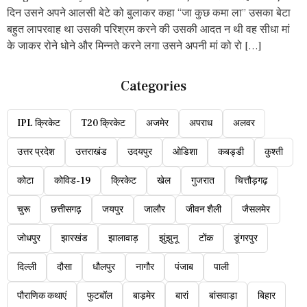
दिन उसने अपने आलसी बेटे को बुलाकर कहा “जा कुछ कमा ला” उसका बेटा
बहुत लापरवाह था उसकी परिश्रम करने की उसकी आदत न थी वह सीधा मां
के जाकर रोने धोने और मिन्नते करने लगा उसने अपनी मां को रो […]
Categories
IPL क्रिकेट
T20 क्रिकेट
अजमेर
अपराध
अलवर
उत्तर प्रदेश
उत्तराखंड
उदयपुर
ओडिशा
कबड्डी
कुश्ती
कोटा
कोविड-19
क्रिकेट
खेल
गुजरात
चित्तौड़गढ़
चुरू
छत्तीसगढ़
जयपुर
जालौर
जीवन शैली
जैसलमेर
जोधपुर
झारखंड
झालावाड़
झुंझुनू
टोंक
डूंगरपुर
दिल्ली
दौसा
धौलपुर
नागौर
पंजाब
पाली
पौराणिक कथाएं
फुटबॉल
बाड़मेर
बारां
बांसवाड़ा
बिहार