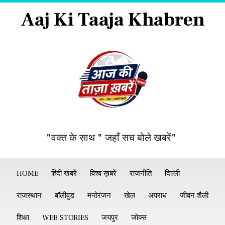
Aaj Ki Taaja Khabren
"वक्त के साथ " जहाँ सच बोले खबरें"
HOME
हिंदी खबरें
विश्व ख़बरें
राजनीति
दिल्ली
राजस्थान
बॉलीवुड
मनोरंजन
खेल
अपराध
जीवन शैली
शिक्षा
WEB STORIES
जयपुर
जोक्स