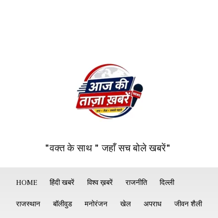
"वक्त के साथ " जहाँ सच बोले खबरें"
HOME
हिंदी खबरें
विश्व ख़बरें
राजनीति
दिल्ली
राजस्थान
बॉलीवुड
मनोरंजन
खेल
अपराध
जीवन शैली