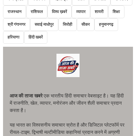
राजस्थान
राशिफल
विश्व ख़बरें
व्यापार
शायरी
शिक्षा
श्री गंगानगर
सवाई माधोपुर
सिरोही
सीकर
हनुमानगढ़
हरियाणा
हिंदी खबरें
आज की ताजा खबरे
एक भारतीय हिंदी समाचार वेबसाइट है। यह हिंदी
में राजनीति, खेल, व्यापार, मनोरंजन और जीवन शैली समाचार प्रदान
करता है।
यह भारत का विश्वसनीय समाचार स्रोत है और डिजिटल प्लेटफॉर्म पर
रीयल-टाइम, द्विभाषी मल्टीमीडिया कहानियां प्रदान करने में अग्रणी