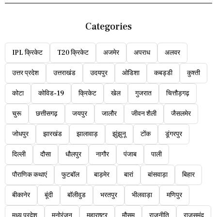
Categories
IPL क्रिकेट
T20 क्रिकेट
अजमेर
अपराध
अलवर
उत्तर प्रदेश
उत्तराखंड
उदयपुर
ओडिशा
कबड्डी
कुश्ती
कोटा
कोविड-19
क्रिकेट
खेल
गुजरात
चित्तौड़गढ़
चुरू
छत्तीसगढ़
जयपुर
जालौर
जीवन शैली
जैसलमेर
जोधपुर
झारखंड
झालावाड़
झुंझुनू
टोंक
डूंगरपुर
दिल्ली
दौसा
धौलपुर
नागौर
पंजाब
पाली
पौराणिक कथाएं
फुटबॉल
बाड़मेर
बारां
बांसवाड़ा
बिहार
बीकानेर
बूंदी
बॉलीवुड
भरतपुर
भीलवाड़ा
मणिपुर
मध्य प्रदेश
मनोरंजन
महाराष्ट्र
मौसम
राजनीति
राजसमंद