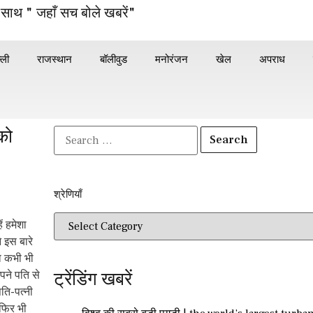
 साथ " जहाँ सच बोले खबरें"
्ली
राजस्थान
बॉलीवुड
मनोरंजन
खेल
अपराध
को
श्रेणियाँ​​
ं हमेशा
े इस बारे
को कभी भी
ट्रेंडिंग खबरें
पने पति से
ति-पत्नी
 फिर भी