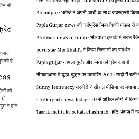
विश्व की सबसे बड़ी पगड़ी | the world’s largest turba
 कौन सी
Bharatpur: भतीजे ने अपनी चाची के साथ जबरदस्ती किया
Papla Gurjar news की गर्लफ्रेंड जिया किसी मॉडल से क
्रेट
Bhilwara news in hindi- भीलवाड़ा इलाके में सेक्स रैक
porn star Mia Khalifa ने किया किसानों का समर्थन
 पसंद
पाती है.
Papla gujjar- पपला गुर्जर और जिया की प्रेम कहानी
deas
नीमकाथाना में दूल्हा-दुल्हन पर फायरिंग 2020: शादी में चली 
Sunny leone sexy तस्वीरों ने सोशल मीडिया पर मचाया
ोनों की
 को
Chittorgarh news today – 10 से अधिक लोगों ने किया सा
ुश न होने
Taarak mehta ka ooltah chashmah- हॉट अंदाज में न