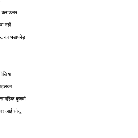
n
 बलात्कार
म नहीं
ेट का भंडाफोड़
गोलियां
 तहलका
मूहिक दुष्कर्म
जर आई सोनू