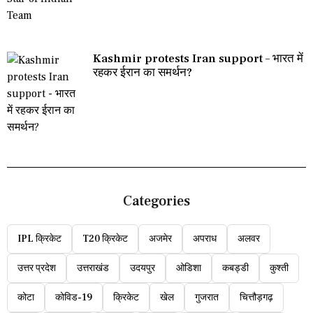
Kashmir protests Iran support – भारत में
रहकर ईरान का समर्थन?
Categories
IPL क्रिकेट
T20 क्रिकेट
अजमेर
अपराध
अलवर
उत्तर प्रदेश
उत्तराखंड
उदयपुर
ओडिशा
कबड्डी
कुश्ती
कोटा
कोविड-19
क्रिकेट
खेल
गुजरात
चित्तौड़गढ़