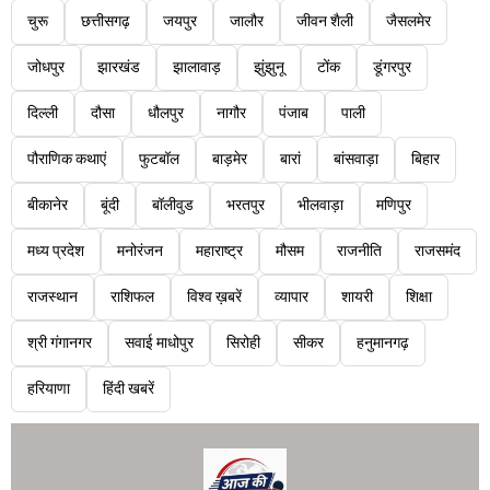
चुरू
छत्तीसगढ़
जयपुर
जालौर
जीवन शैली
जैसलमेर
जोधपुर
झारखंड
झालावाड़
झुंझुनू
टोंक
डूंगरपुर
दिल्ली
दौसा
धौलपुर
नागौर
पंजाब
पाली
पौराणिक कथाएं
फुटबॉल
बाड़मेर
बारां
बांसवाड़ा
बिहार
बीकानेर
बूंदी
बॉलीवुड
भरतपुर
भीलवाड़ा
मणिपुर
मध्य प्रदेश
मनोरंजन
महाराष्ट्र
मौसम
राजनीति
राजसमंद
राजस्थान
राशिफल
विश्व ख़बरें
व्यापार
शायरी
शिक्षा
श्री गंगानगर
सवाई माधोपुर
सिरोही
सीकर
हनुमानगढ़
हरियाणा
हिंदी खबरें