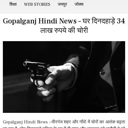
शिक्षा
WEB STORIES
जयपुर
जोक्स
Gopalganj Hindi News – घर दिनदहाड़े 34
लाख रुपये की चोरी
Gopalganj Hindi News :-मीरगंज शहर और गाँवो में चोरों का आतंक बढ़ता