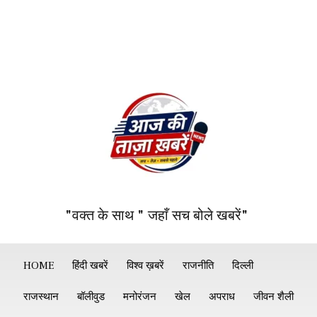
"वक्त के साथ " जहाँ सच बोले खबरें"
HOME
हिंदी खबरें
विश्व ख़बरें
राजनीति
दिल्ली
राजस्थान
बॉलीवुड
मनोरंजन
खेल
अपराध
जीवन शैली