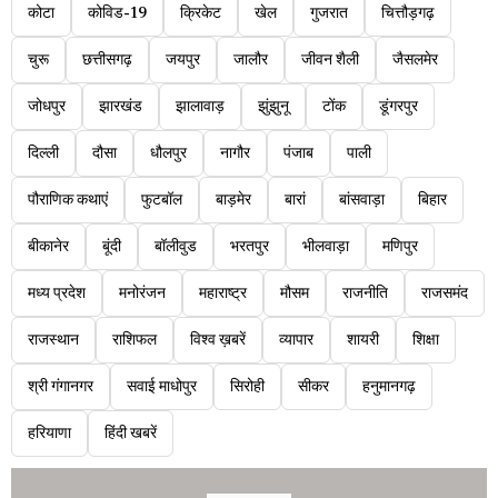
कोटा
कोविड-19
क्रिकेट
खेल
गुजरात
चित्तौड़गढ़
चुरू
छत्तीसगढ़
जयपुर
जालौर
जीवन शैली
जैसलमेर
जोधपुर
झारखंड
झालावाड़
झुंझुनू
टोंक
डूंगरपुर
दिल्ली
दौसा
धौलपुर
नागौर
पंजाब
पाली
पौराणिक कथाएं
फुटबॉल
बाड़मेर
बारां
बांसवाड़ा
बिहार
बीकानेर
बूंदी
बॉलीवुड
भरतपुर
भीलवाड़ा
मणिपुर
मध्य प्रदेश
मनोरंजन
महाराष्ट्र
मौसम
राजनीति
राजसमंद
राजस्थान
राशिफल
विश्व ख़बरें
व्यापार
शायरी
शिक्षा
श्री गंगानगर
सवाई माधोपुर
सिरोही
सीकर
हनुमानगढ़
हरियाणा
हिंदी खबरें