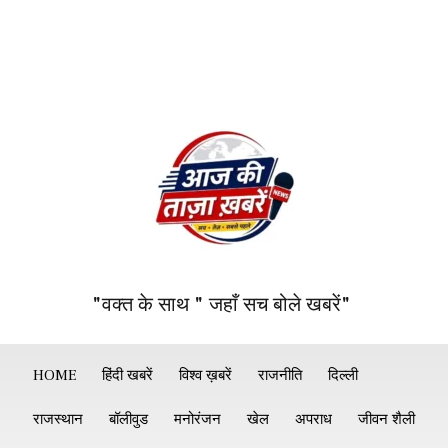
"वक्त के साथ " जहाँ सच बोले खबरें"
HOME
हिंदी खबरें
विश्व ख़बरें
राजनीति
दिल्ली
राजस्थान
बॉलीवुड
मनोरंजन
खेल
अपराध
जीवन शैली