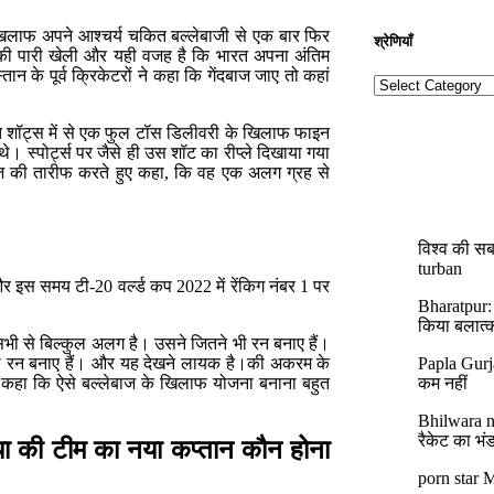
े खिलाफ अपने आश्चर्य चकित बल्लेबाजी से एक बार फिर
श्रेणियाँ​​
रनों की पारी खेली और यही वजह है कि भारत अपना अंतिम
 के पूर्व क्रिकेटरों ने कहा कि गेंदबाज जाए तो कहां
चकित शॉट्स में से एक फुल टॉस डिलीवरी के खिलाफ फाइन
े। स्पोर्ट्स पर जैसे ही उस शॉट का रीप्ले दिखाया गया
ेबाज की तारीफ करते हुए कहा, कि वह एक अलग ग्रह से
विश्व की सब
turban
और इस समय टी-20 वर्ल्ड कप 2022 में रेंकिग नंबर 1 पर
Bharatpur:
किया बलात्
ी से बिल्कुल अलग है। उसने जितने भी रन बनाए हैं।
Papla Gurj
लाफ भी रन बनाए हैं। और यह देखने लायक है।की अकरम के
कम नहीं
ने कहा कि ऐसे बल्लेबाज के खिलाफ योजना बनाना बहुत
Bhilwara ne
रैकेट का भं
िया की टीम का नया कप्तान कौन होना
porn star M