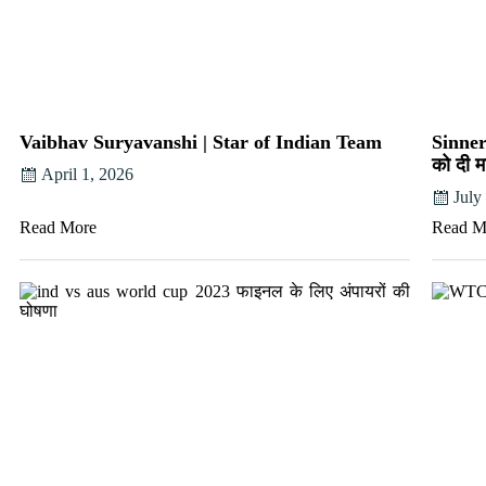
Vaibhav Suryavanshi | Star of Indian Team
Sinner
को दी म
April 1, 2026
July
Read More
Read M