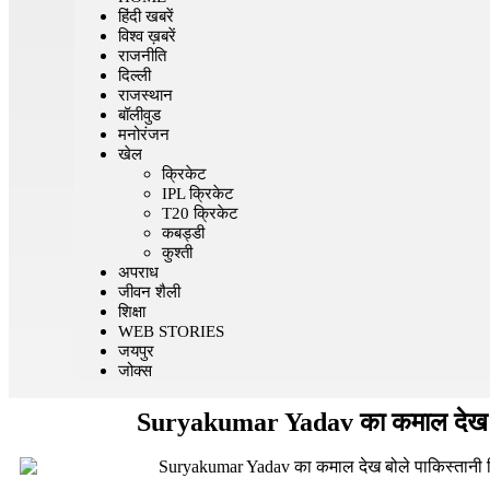
हिंदी खबरें
विश्व ख़बरें
राजनीति
दिल्ली
राजस्थान
बॉलीवुड
मनोरंजन
खेल
क्रिकेट
IPL क्रिकेट
T20 क्रिकेट
कबड्डी
कुश्ती
अपराध
जीवन शैली
शिक्षा
WEB STORIES
जयपुर
जोक्स
Suryakumar Yadav का कमाल देख बो