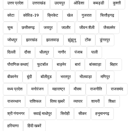
उत्तर प्रदेश
उत्तराखंड
उदयपुर
ओडिशा
कबड्डी
कुश्ती
कोटा
कोविड-19
क्रिकेट
खेल
गुजरात
चित्तौड़गढ़
चुरू
छत्तीसगढ़
जयपुर
जालौर
जीवन शैली
जैसलमेर
जोधपुर
झारखंड
झालावाड़
झुंझुनू
टोंक
डूंगरपुर
दिल्ली
दौसा
धौलपुर
नागौर
पंजाब
पाली
पौराणिक कथाएं
फुटबॉल
बाड़मेर
बारां
बांसवाड़ा
बिहार
बीकानेर
बूंदी
बॉलीवुड
भरतपुर
भीलवाड़ा
मणिपुर
मध्य प्रदेश
मनोरंजन
महाराष्ट्र
मौसम
राजनीति
राजसमंद
राजस्थान
राशिफल
विश्व ख़बरें
व्यापार
शायरी
शिक्षा
श्री गंगानगर
सवाई माधोपुर
सिरोही
सीकर
हनुमानगढ़
हरियाणा
हिंदी खबरें