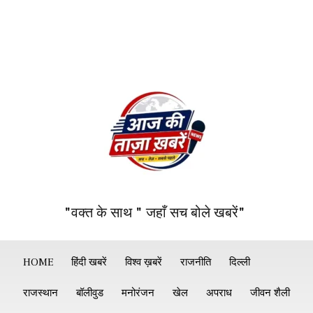
"वक्त के साथ " जहाँ सच बोले खबरें"
HOME
हिंदी खबरें
विश्व ख़बरें
राजनीति
दिल्ली
राजस्थान
बॉलीवुड
मनोरंजन
खेल
अपराध
जीवन शैली