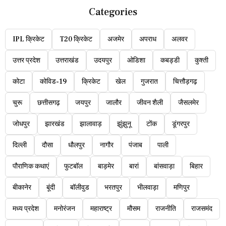
Categories
IPL क्रिकेट
T20 क्रिकेट
अजमेर
अपराध
अलवर
उत्तर प्रदेश
उत्तराखंड
उदयपुर
ओडिशा
कबड्डी
कुश्ती
कोटा
कोविड-19
क्रिकेट
खेल
गुजरात
चित्तौड़गढ़
चुरू
छत्तीसगढ़
जयपुर
जालौर
जीवन शैली
जैसलमेर
जोधपुर
झारखंड
झालावाड़
झुंझुनू
टोंक
डूंगरपुर
दिल्ली
दौसा
धौलपुर
नागौर
पंजाब
पाली
पौराणिक कथाएं
फुटबॉल
बाड़मेर
बारां
बांसवाड़ा
बिहार
बीकानेर
बूंदी
बॉलीवुड
भरतपुर
भीलवाड़ा
मणिपुर
मध्य प्रदेश
मनोरंजन
महाराष्ट्र
मौसम
राजनीति
राजसमंद