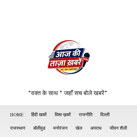
"वक्त के साथ " जहाँ सच बोले खबरें"
HOME
हिंदी खबरें
विश्व ख़बरें
राजनीति
दिल्ली
राजस्थान
बॉलीवुड
मनोरंजन
खेल
अपराध
जीवन शैली