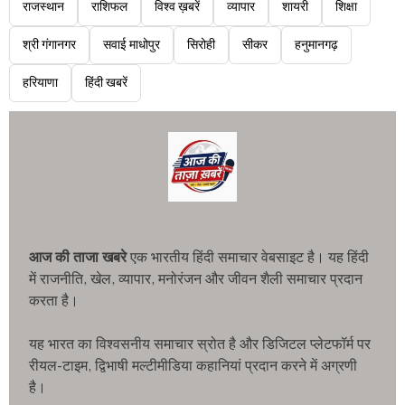
राजस्थान
राशिफल
विश्व ख़बरें
व्यापार
शायरी
शिक्षा
श्री गंगानगर
सवाई माधोपुर
सिरोही
सीकर
हनुमानगढ़
हरियाणा
हिंदी खबरें
आज की ताजा खबरे
एक भारतीय हिंदी समाचार वेबसाइट है। यह हिंदी
में राजनीति, खेल, व्यापार, मनोरंजन और जीवन शैली समाचार प्रदान
करता है।
यह भारत का विश्वसनीय समाचार स्रोत है और डिजिटल प्लेटफॉर्म पर
रीयल-टाइम, द्विभाषी मल्टीमीडिया कहानियां प्रदान करने में अग्रणी
है।