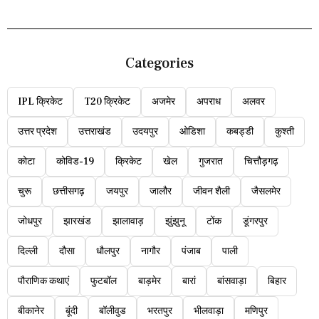
Categories
IPL क्रिकेट
T20 क्रिकेट
अजमेर
अपराध
अलवर
उत्तर प्रदेश
उत्तराखंड
उदयपुर
ओडिशा
कबड्डी
कुश्ती
कोटा
कोविड-19
क्रिकेट
खेल
गुजरात
चित्तौड़गढ़
चुरू
छत्तीसगढ़
जयपुर
जालौर
जीवन शैली
जैसलमेर
जोधपुर
झारखंड
झालावाड़
झुंझुनू
टोंक
डूंगरपुर
दिल्ली
दौसा
धौलपुर
नागौर
पंजाब
पाली
पौराणिक कथाएं
फुटबॉल
बाड़मेर
बारां
बांसवाड़ा
बिहार
बीकानेर
बूंदी
बॉलीवुड
भरतपुर
भीलवाड़ा
मणिपुर