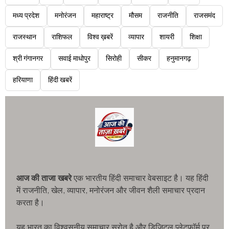
मध्य प्रदेश
मनोरंजन
महाराष्ट्र
मौसम
राजनीति
राजसमंद
राजस्थान
राशिफल
विश्व ख़बरें
व्यापार
शायरी
शिक्षा
श्री गंगानगर
सवाई माधोपुर
सिरोही
सीकर
हनुमानगढ़
हरियाणा
हिंदी खबरें
आज की ताजा खबरे
एक भारतीय हिंदी समाचार वेबसाइट है। यह हिंदी
में राजनीति, खेल, व्यापार, मनोरंजन और जीवन शैली समाचार प्रदान
करता है।
यह भारत का विश्वसनीय समाचार स्रोत है और डिजिटल प्लेटफॉर्म पर