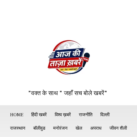
"वक्त के साथ " जहाँ सच बोले खबरें"
HOME
हिंदी खबरें
विश्व ख़बरें
राजनीति
दिल्ली
राजस्थान
बॉलीवुड
मनोरंजन
खेल
अपराध
जीवन शैली