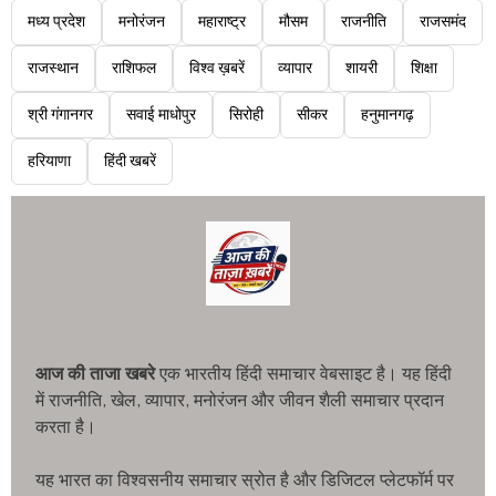
मध्य प्रदेश
मनोरंजन
महाराष्ट्र
मौसम
राजनीति
राजसमंद
राजस्थान
राशिफल
विश्व ख़बरें
व्यापार
शायरी
शिक्षा
श्री गंगानगर
सवाई माधोपुर
सिरोही
सीकर
हनुमानगढ़
हरियाणा
हिंदी खबरें
आज की ताजा खबरे
एक भारतीय हिंदी समाचार वेबसाइट है। यह हिंदी
में राजनीति, खेल, व्यापार, मनोरंजन और जीवन शैली समाचार प्रदान
करता है।
यह भारत का विश्वसनीय समाचार स्रोत है और डिजिटल प्लेटफॉर्म पर