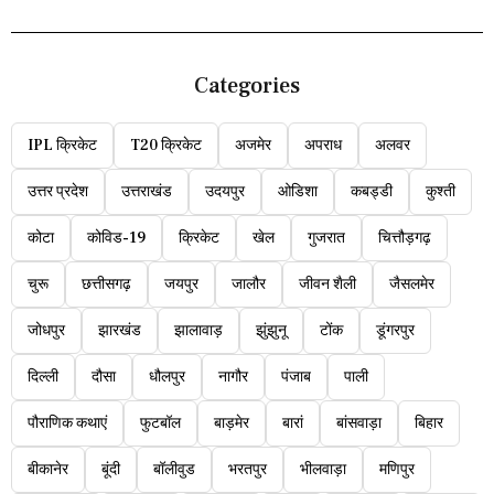
Categories
IPL क्रिकेट
T20 क्रिकेट
अजमेर
अपराध
अलवर
उत्तर प्रदेश
उत्तराखंड
उदयपुर
ओडिशा
कबड्डी
कुश्ती
कोटा
कोविड-19
क्रिकेट
खेल
गुजरात
चित्तौड़गढ़
चुरू
छत्तीसगढ़
जयपुर
जालौर
जीवन शैली
जैसलमेर
जोधपुर
झारखंड
झालावाड़
झुंझुनू
टोंक
डूंगरपुर
दिल्ली
दौसा
धौलपुर
नागौर
पंजाब
पाली
पौराणिक कथाएं
फुटबॉल
बाड़मेर
बारां
बांसवाड़ा
बिहार
बीकानेर
बूंदी
बॉलीवुड
भरतपुर
भीलवाड़ा
मणिपुर