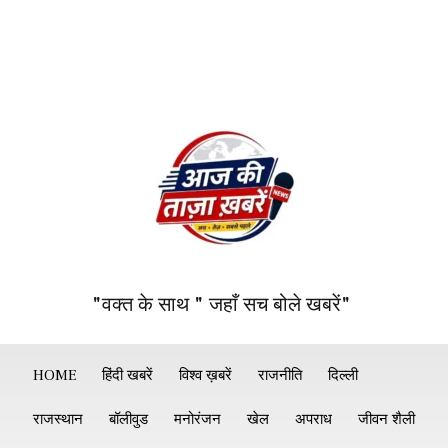
"वक्त के साथ " जहाँ सच बोले खबरें"
HOME
हिंदी खबरें
विश्व ख़बरें
राजनीति
दिल्ली
राजस्थान
बॉलीवुड
मनोरंजन
खेल
अपराध
जीवन शैली