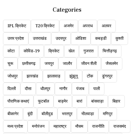
Categories
IPL क्रिकेट
T20 क्रिकेट
अजमेर
अपराध
अलवर
उत्तर प्रदेश
उत्तराखंड
उदयपुर
ओडिशा
कबड्डी
कुश्ती
कोटा
कोविड-19
क्रिकेट
खेल
गुजरात
चित्तौड़गढ़
चुरू
छत्तीसगढ़
जयपुर
जालौर
जीवन शैली
जैसलमेर
जोधपुर
झारखंड
झालावाड़
झुंझुनू
टोंक
डूंगरपुर
दिल्ली
दौसा
धौलपुर
नागौर
पंजाब
पाली
पौराणिक कथाएं
फुटबॉल
बाड़मेर
बारां
बांसवाड़ा
बिहार
बीकानेर
बूंदी
बॉलीवुड
भरतपुर
भीलवाड़ा
मणिपुर
मध्य प्रदेश
मनोरंजन
महाराष्ट्र
मौसम
राजनीति
राजसमंद