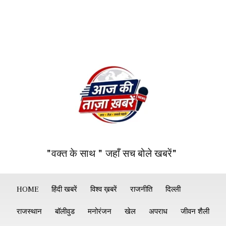
"वक्त के साथ " जहाँ सच बोले खबरें"
HOME
हिंदी खबरें
विश्व ख़बरें
राजनीति
दिल्ली
राजस्थान
बॉलीवुड
मनोरंजन
खेल
अपराध
जीवन शैली