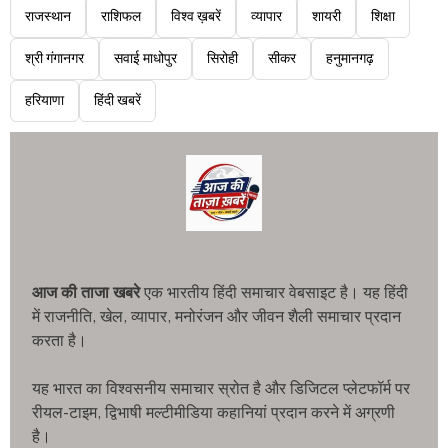
राजस्थान
राशिफल
विश्व ख़बरें
व्यापार
शायरी
शिक्षा
श्री गंगानगर
सवाई माधोपुर
सिरोही
सीकर
हनुमानगढ़
हरियाणा
हिंदी खबरें
आज की ताजा खबरे
एक भारतीय हिंदी समाचार वेबसाइट है। यह हिंदी
में राजनीति, खेल, व्यापार, मनोरंजन और जीवन शैली समाचार प्रदान
करता है।
यह भारत का विश्वसनीय समाचार स्रोत है और डिजिटल प्लेटफॉर्म पर
रीयल-टाइम, द्विभाषी मल्टीमीडिया कहानियां प्रदान करने में अग्रणी
है।