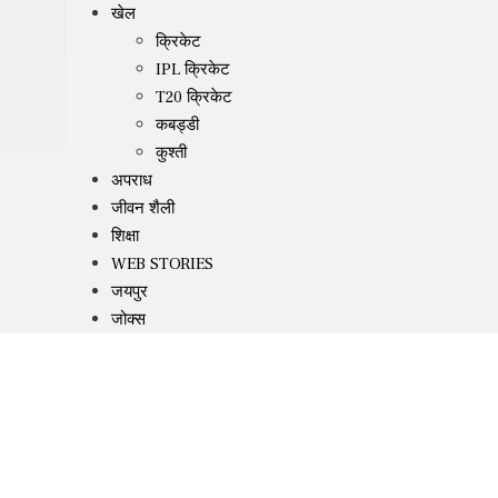
खेल
क्रिकेट
IPL क्रिकेट
T20 क्रिकेट
कबड्डी
कुश्ती
अपराध
जीवन शैली
शिक्षा
WEB STORIES
जयपुर
जोक्स