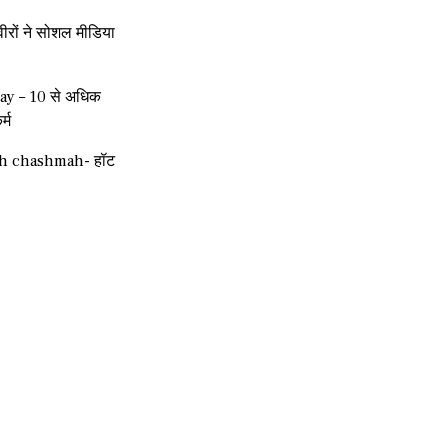
रों ने सोशल मीडिया
ay – 10 से अधिक
र्म
ah chashmah- हॉट