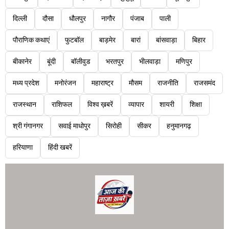
दिल्ली
दौसा
धौलपुर
नागौर
पंजाब
पाली
पौराणिक कथाएं
फुटबॉल
बाड़मेर
बारां
बांसवाड़ा
बिहार
बीकानेर
बूंदी
बॉलीवुड
भरतपुर
भीलवाड़ा
मणिपुर
मध्य प्रदेश
मनोरंजन
महाराष्ट्र
मौसम
राजनीति
राजसमंद
राजस्थान
राशिफल
विश्व ख़बरें
व्यापार
शायरी
शिक्षा
श्री गंगानगर
सवाई माधोपुर
सिरोही
सीकर
हनुमानगढ़
हरियाणा
हिंदी खबरें