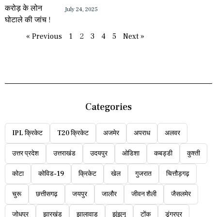
July 24, 2025
« Previous
1
2
3
4
5
Next »
Categories
IPL क्रिकेट
T20 क्रिकेट
अजमेर
अपराध
अलवर
उत्तर प्रदेश
उत्तराखंड
उदयपुर
ओडिशा
कबड्डी
कुश्ती
कोटा
कोविड-19
क्रिकेट
खेल
गुजरात
चित्तौड़गढ़
चुरू
छत्तीसगढ़
जयपुर
जालौर
जीवन शैली
जैसलमेर
जोधपुर
झारखंड
झालावाड़
झुंझुनू
टोंक
डूंगरपुर