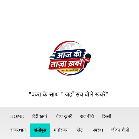
"वक्त के साथ " जहाँ सच बोले खबरें"
HOME
हिंदी खबरें
विश्व ख़बरें
राजनीति
दिल्ली
राजस्थान
बॉलीवुड
मनोरंजन
खेल
अपराध
जीवन शैली