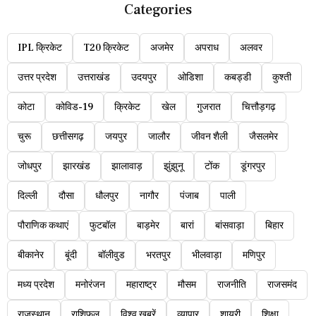
Categories
IPL क्रिकेट
T20 क्रिकेट
अजमेर
अपराध
अलवर
उत्तर प्रदेश
उत्तराखंड
उदयपुर
ओडिशा
कबड्डी
कुश्ती
कोटा
कोविड-19
क्रिकेट
खेल
गुजरात
चित्तौड़गढ़
चुरू
छत्तीसगढ़
जयपुर
जालौर
जीवन शैली
जैसलमेर
जोधपुर
झारखंड
झालावाड़
झुंझुनू
टोंक
डूंगरपुर
दिल्ली
दौसा
धौलपुर
नागौर
पंजाब
पाली
पौराणिक कथाएं
फुटबॉल
बाड़मेर
बारां
बांसवाड़ा
बिहार
बीकानेर
बूंदी
बॉलीवुड
भरतपुर
भीलवाड़ा
मणिपुर
मध्य प्रदेश
मनोरंजन
महाराष्ट्र
मौसम
राजनीति
राजसमंद
राजस्थान
राशिफल
विश्व ख़बरें
व्यापार
शायरी
शिक्षा