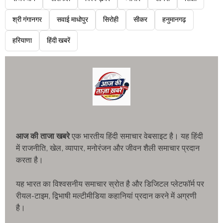
श्री गंगानगर
सवाई माधोपुर
सिरोही
सीकर
हनुमानगढ़
हरियाणा
हिंदी खबरें
आज की ताजा खबरे
एक भारतीय हिंदी समाचार वेबसाइट है। यह हिंदी
में राजनीति, खेल, व्यापार, मनोरंजन और जीवन शैली समाचार प्रदान
करता है।
यह भारत का विश्वसनीय समाचार स्रोत है और डिजिटल प्लेटफॉर्म पर
रीयल-टाइम, द्विभाषी मल्टीमीडिया कहानियां प्रदान करने में अग्रणी
है।