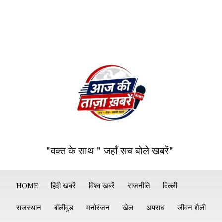
"वक्त के साथ " जहाँ सच बोले खबरें"
HOME
हिंदी खबरें
विश्व ख़बरें
राजनीति
दिल्ली
राजस्थान
बॉलीवुड
मनोरंजन
खेल
अपराध
जीवन शैली