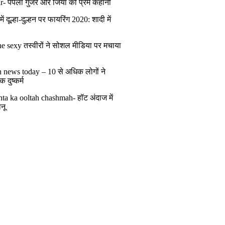
r- पपला गुर्जर और जिया की प्रेम कहानी
ं दूल्हा-दुल्हन पर फायरिंग 2020: शादी में
ं
e sexy तस्वीरों ने सोशल मीडिया पर मचाया
h news today – 10 से अधिक लोगों ने
 दुष्कर्म
ta ka ooltah chashmah- हॉट अंदाज में
नू