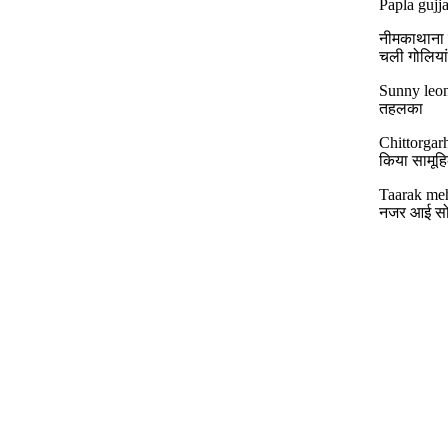
Papla gujja
नीमकाथाना मे
चली गोलिया
Sunny leon
तहलका
Chittorgar
किया सामूहिक
Taarak meh
नजर आई सो