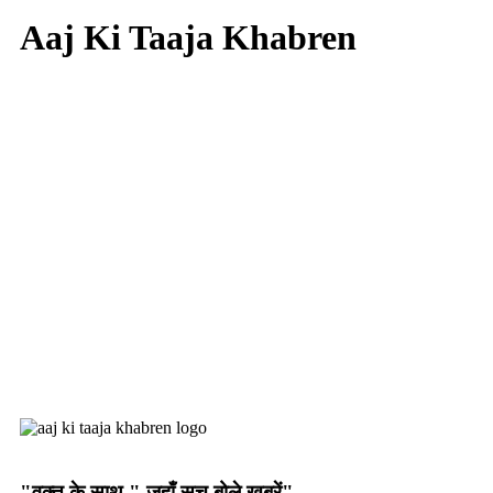
Aaj Ki Taaja Khabren
"वक्त के साथ " जहाँ सच बोले खबरें"