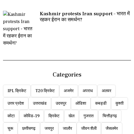
Kashmir protests Iran support – भारत में
रहकर ईरान का समर्थन?
Categories
IPL क्रिकेट
T20 क्रिकेट
अजमेर
अपराध
अलवर
उत्तर प्रदेश
उत्तराखंड
उदयपुर
ओडिशा
कबड्डी
कुश्ती
कोटा
कोविड-19
क्रिकेट
खेल
गुजरात
चित्तौड़गढ़
चुरू
छत्तीसगढ़
जयपुर
जालौर
जीवन शैली
जैसलमेर