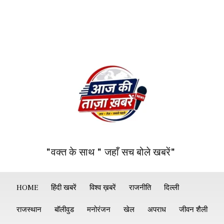
"वक्त के साथ " जहाँ सच बोले खबरें"
HOME
हिंदी खबरें
विश्व ख़बरें
राजनीति
दिल्ली
राजस्थान
बॉलीवुड
मनोरंजन
खेल
अपराध
जीवन शैली