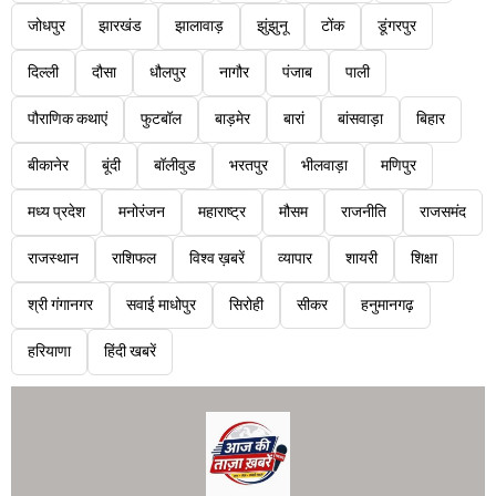
जोधपुर
झारखंड
झालावाड़
झुंझुनू
टोंक
डूंगरपुर
दिल्ली
दौसा
धौलपुर
नागौर
पंजाब
पाली
पौराणिक कथाएं
फुटबॉल
बाड़मेर
बारां
बांसवाड़ा
बिहार
बीकानेर
बूंदी
बॉलीवुड
भरतपुर
भीलवाड़ा
मणिपुर
मध्य प्रदेश
मनोरंजन
महाराष्ट्र
मौसम
राजनीति
राजसमंद
राजस्थान
राशिफल
विश्व ख़बरें
व्यापार
शायरी
शिक्षा
श्री गंगानगर
सवाई माधोपुर
सिरोही
सीकर
हनुमानगढ़
हरियाणा
हिंदी खबरें