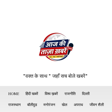
"वक्त के साथ " जहाँ सच बोले खबरें"
HOME
हिंदी खबरें
विश्व ख़बरें
राजनीति
दिल्ली
राजस्थान
बॉलीवुड
मनोरंजन
खेल
अपराध
जीवन शैली