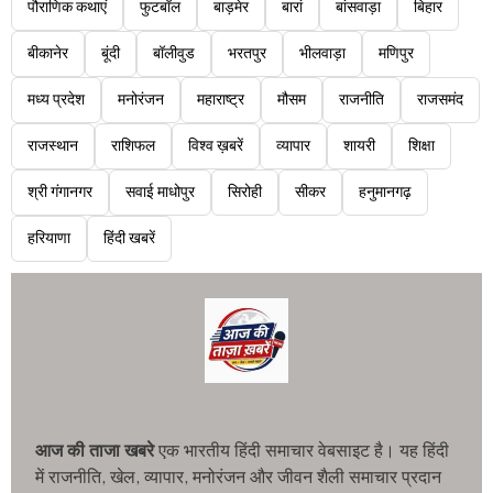
पौराणिक कथाएं
फुटबॉल
बाड़मेर
बारां
बांसवाड़ा
बिहार
बीकानेर
बूंदी
बॉलीवुड
भरतपुर
भीलवाड़ा
मणिपुर
मध्य प्रदेश
मनोरंजन
महाराष्ट्र
मौसम
राजनीति
राजसमंद
राजस्थान
राशिफल
विश्व ख़बरें
व्यापार
शायरी
शिक्षा
श्री गंगानगर
सवाई माधोपुर
सिरोही
सीकर
हनुमानगढ़
हरियाणा
हिंदी खबरें
आज की ताजा खबरे
एक भारतीय हिंदी समाचार वेबसाइट है। यह हिंदी
में राजनीति, खेल, व्यापार, मनोरंजन और जीवन शैली समाचार प्रदान