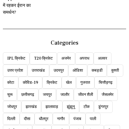
Categories
IPL क्रिकेट
T20 क्रिकेट
अजमेर
अपराध
अलवर
उत्तर प्रदेश
उत्तराखंड
उदयपुर
ओडिशा
कबड्डी
कुश्ती
कोटा
कोविड-19
क्रिकेट
खेल
गुजरात
चित्तौड़गढ़
चुरू
छत्तीसगढ़
जयपुर
जालौर
जीवन शैली
जैसलमेर
जोधपुर
झारखंड
झालावाड़
झुंझुनू
टोंक
डूंगरपुर
दिल्ली
दौसा
धौलपुर
नागौर
पंजाब
पाली