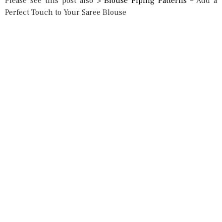
Please see this post also >
Blouse Piping Patterns
– Add a
Perfect Touch to Your Saree Blouse