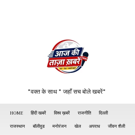
"वक्त के साथ " जहाँ सच बोले खबरें"
HOME
हिंदी खबरें
विश्व ख़बरें
राजनीति
दिल्ली
राजस्थान
बॉलीवुड
मनोरंजन
खेल
अपराध
जीवन शैली