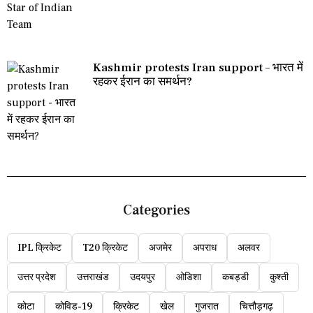
Kashmir protests Iran support – भारत में
रहकर ईरान का समर्थन?
Categories
IPL क्रिकेट
T20 क्रिकेट
अजमेर
अपराध
अलवर
उत्तर प्रदेश
उत्तराखंड
उदयपुर
ओडिशा
कबड्डी
कुश्ती
कोटा
कोविड-19
क्रिकेट
खेल
गुजरात
चित्तौड़गढ़