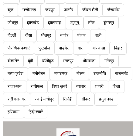
चुरू
छत्तीसगढ़
जयपुर
जालौर
जीवन शैली
जैसलमेर
जोधपुर
झारखंड
झालावाड़
झुंझुनू
टोंक
डूंगरपुर
दिल्ली
दौसा
धौलपुर
नागौर
पंजाब
पाली
पौराणिक कथाएं
फुटबॉल
बाड़मेर
बारां
बांसवाड़ा
बिहार
बीकानेर
बूंदी
बॉलीवुड
भरतपुर
भीलवाड़ा
मणिपुर
मध्य प्रदेश
मनोरंजन
महाराष्ट्र
मौसम
राजनीति
राजसमंद
राजस्थान
राशिफल
विश्व ख़बरें
व्यापार
शायरी
शिक्षा
श्री गंगानगर
सवाई माधोपुर
सिरोही
सीकर
हनुमानगढ़
हरियाणा
हिंदी खबरें