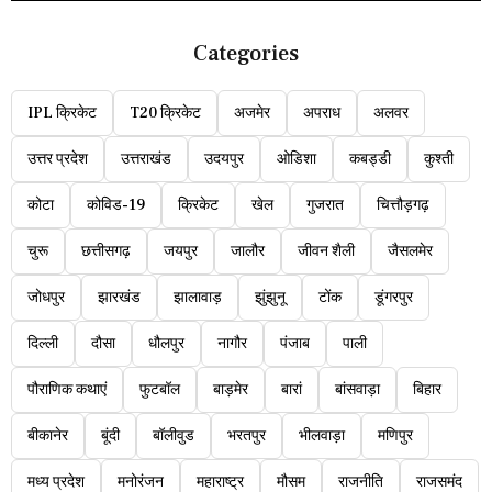
Categories
IPL क्रिकेट
T20 क्रिकेट
अजमेर
अपराध
अलवर
उत्तर प्रदेश
उत्तराखंड
उदयपुर
ओडिशा
कबड्डी
कुश्ती
कोटा
कोविड-19
क्रिकेट
खेल
गुजरात
चित्तौड़गढ़
चुरू
छत्तीसगढ़
जयपुर
जालौर
जीवन शैली
जैसलमेर
जोधपुर
झारखंड
झालावाड़
झुंझुनू
टोंक
डूंगरपुर
दिल्ली
दौसा
धौलपुर
नागौर
पंजाब
पाली
पौराणिक कथाएं
फुटबॉल
बाड़मेर
बारां
बांसवाड़ा
बिहार
बीकानेर
बूंदी
बॉलीवुड
भरतपुर
भीलवाड़ा
मणिपुर
मध्य प्रदेश
मनोरंजन
महाराष्ट्र
मौसम
राजनीति
राजसमंद