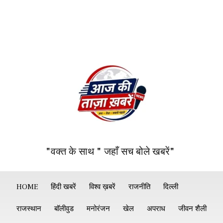
"वक्त के साथ " जहाँ सच बोले खबरें"
HOME
हिंदी खबरें
विश्व ख़बरें
राजनीति
दिल्ली
राजस्थान
बॉलीवुड
मनोरंजन
खेल
अपराध
जीवन शैली