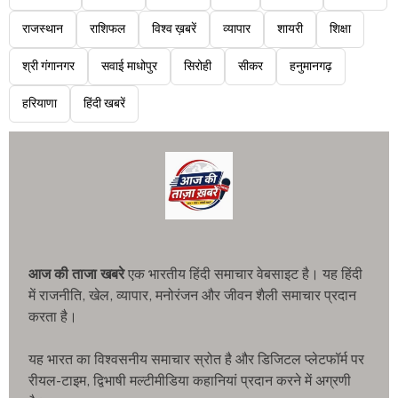
राजस्थान
राशिफल
विश्व ख़बरें
व्यापार
शायरी
शिक्षा
श्री गंगानगर
सवाई माधोपुर
सिरोही
सीकर
हनुमानगढ़
हरियाणा
हिंदी खबरें
आज की ताजा खबरे
एक भारतीय हिंदी समाचार वेबसाइट है। यह हिंदी
में राजनीति, खेल, व्यापार, मनोरंजन और जीवन शैली समाचार प्रदान
करता है।
यह भारत का विश्वसनीय समाचार स्रोत है और डिजिटल प्लेटफॉर्म पर
रीयल-टाइम, द्विभाषी मल्टीमीडिया कहानियां प्रदान करने में अग्रणी