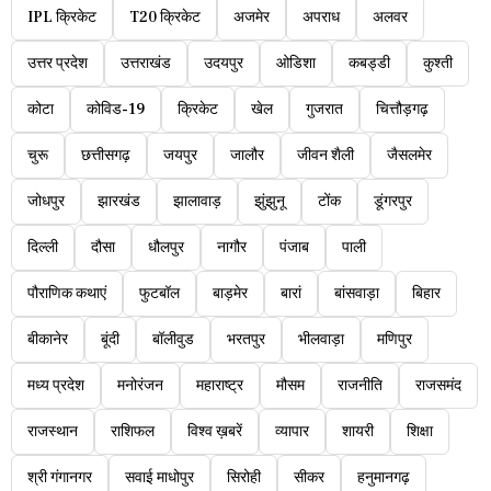
IPL क्रिकेट
T20 क्रिकेट
अजमेर
अपराध
अलवर
उत्तर प्रदेश
उत्तराखंड
उदयपुर
ओडिशा
कबड्डी
कुश्ती
कोटा
कोविड-19
क्रिकेट
खेल
गुजरात
चित्तौड़गढ़
चुरू
छत्तीसगढ़
जयपुर
जालौर
जीवन शैली
जैसलमेर
जोधपुर
झारखंड
झालावाड़
झुंझुनू
टोंक
डूंगरपुर
दिल्ली
दौसा
धौलपुर
नागौर
पंजाब
पाली
पौराणिक कथाएं
फुटबॉल
बाड़मेर
बारां
बांसवाड़ा
बिहार
बीकानेर
बूंदी
बॉलीवुड
भरतपुर
भीलवाड़ा
मणिपुर
मध्य प्रदेश
मनोरंजन
महाराष्ट्र
मौसम
राजनीति
राजसमंद
राजस्थान
राशिफल
विश्व ख़बरें
व्यापार
शायरी
शिक्षा
श्री गंगानगर
सवाई माधोपुर
सिरोही
सीकर
हनुमानगढ़