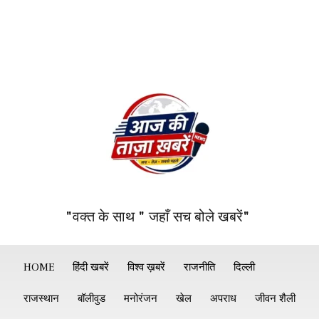
"वक्त के साथ " जहाँ सच बोले खबरें"
HOME
हिंदी खबरें
विश्व ख़बरें
राजनीति
दिल्ली
राजस्थान
बॉलीवुड
मनोरंजन
खेल
अपराध
जीवन शैली