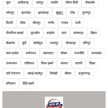
चुरू
छत्तीसगढ़
जयपुर
जालौर
जीवन शैली
जैसलमेर
जोधपुर
झारखंड
झालावाड़
झुंझुनू
टोंक
डूंगरपुर
दिल्ली
दौसा
धौलपुर
नागौर
पंजाब
पाली
पौराणिक कथाएं
फुटबॉल
बाड़मेर
बारां
बांसवाड़ा
बिहार
बीकानेर
बूंदी
बॉलीवुड
भरतपुर
भीलवाड़ा
मणिपुर
मध्य प्रदेश
मनोरंजन
महाराष्ट्र
मौसम
राजनीति
राजसमंद
राजस्थान
राशिफल
विश्व ख़बरें
व्यापार
शायरी
शिक्षा
श्री गंगानगर
सवाई माधोपुर
सिरोही
सीकर
हनुमानगढ़
हरियाणा
हिंदी खबरें