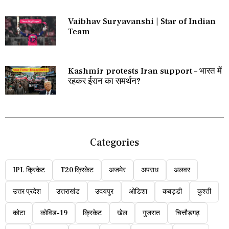
Vaibhav Suryavanshi | Star of Indian
Team
Kashmir protests Iran support – भारत में
रहकर ईरान का समर्थन?
Categories
IPL क्रिकेट
T20 क्रिकेट
अजमेर
अपराध
अलवर
उत्तर प्रदेश
उत्तराखंड
उदयपुर
ओडिशा
कबड्डी
कुश्ती
कोटा
कोविड-19
क्रिकेट
खेल
गुजरात
चित्तौड़गढ़