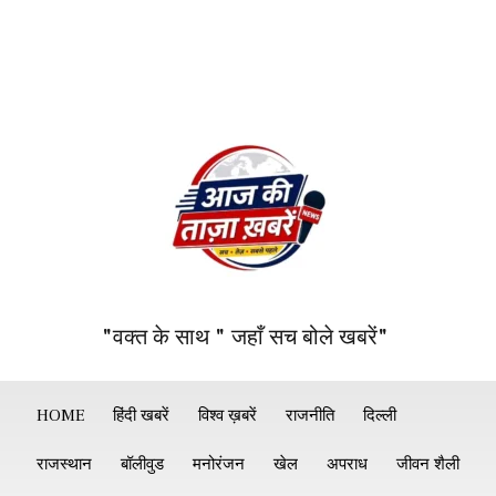
"वक्त के साथ " जहाँ सच बोले खबरें"
HOME
हिंदी खबरें
विश्व ख़बरें
राजनीति
दिल्ली
राजस्थान
बॉलीवुड
मनोरंजन
खेल
अपराध
जीवन शैली