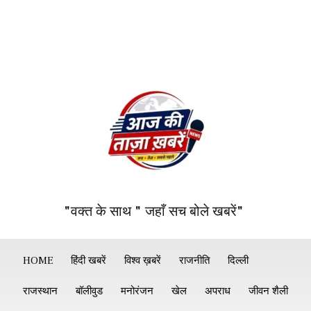
"वक्त के साथ " जहाँ सच बोले खबरें"
HOME
हिंदी खबरें
विश्व ख़बरें
राजनीति
दिल्ली
राजस्थान
बॉलीवुड
मनोरंजन
खेल
अपराध
जीवन शैली