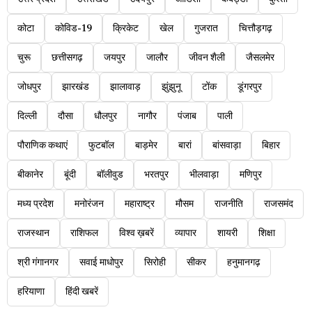
कोटा
कोविड-19
क्रिकेट
खेल
गुजरात
चित्तौड़गढ़
चुरू
छत्तीसगढ़
जयपुर
जालौर
जीवन शैली
जैसलमेर
जोधपुर
झारखंड
झालावाड़
झुंझुनू
टोंक
डूंगरपुर
दिल्ली
दौसा
धौलपुर
नागौर
पंजाब
पाली
पौराणिक कथाएं
फुटबॉल
बाड़मेर
बारां
बांसवाड़ा
बिहार
बीकानेर
बूंदी
बॉलीवुड
भरतपुर
भीलवाड़ा
मणिपुर
मध्य प्रदेश
मनोरंजन
महाराष्ट्र
मौसम
राजनीति
राजसमंद
राजस्थान
राशिफल
विश्व ख़बरें
व्यापार
शायरी
शिक्षा
श्री गंगानगर
सवाई माधोपुर
सिरोही
सीकर
हनुमानगढ़
हरियाणा
हिंदी खबरें