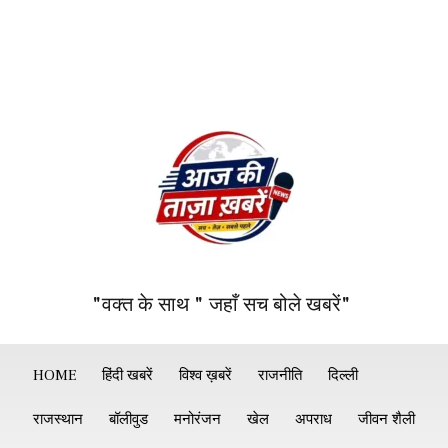
"वक्त के साथ " जहाँ सच बोले खबरें"
HOME
हिंदी खबरें
विश्व ख़बरें
राजनीति
दिल्ली
राजस्थान
बॉलीवुड
मनोरंजन
खेल
अपराध
जीवन शैली