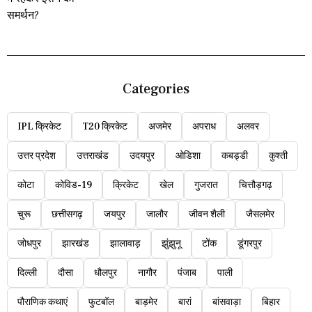
Categories
IPL क्रिकेट
T20 क्रिकेट
अजमेर
अपराध
अलवर
उत्तर प्रदेश
उत्तराखंड
उदयपुर
ओडिशा
कबड्डी
कुश्ती
कोटा
कोविड-19
क्रिकेट
खेल
गुजरात
चित्तौड़गढ़
चुरू
छत्तीसगढ़
जयपुर
जालौर
जीवन शैली
जैसलमेर
जोधपुर
झारखंड
झालावाड़
झुंझुनू
टोंक
डूंगरपुर
दिल्ली
दौसा
धौलपुर
नागौर
पंजाब
पाली
पौराणिक कथाएं
फुटबॉल
बाड़मेर
बारां
बांसवाड़ा
बिहार