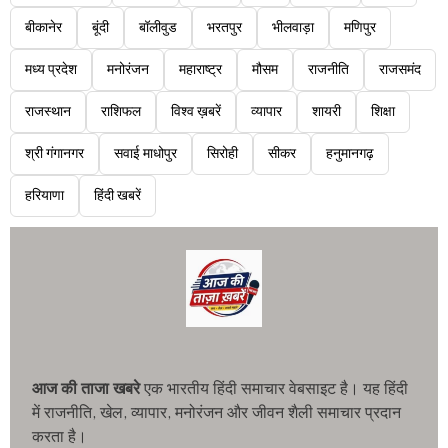
बीकानेर
बूंदी
बॉलीवुड
भरतपुर
भीलवाड़ा
मणिपुर
मध्य प्रदेश
मनोरंजन
महाराष्ट्र
मौसम
राजनीति
राजसमंद
राजस्थान
राशिफल
विश्व ख़बरें
व्यापार
शायरी
शिक्षा
श्री गंगानगर
सवाई माधोपुर
सिरोही
सीकर
हनुमानगढ़
हरियाणा
हिंदी खबरें
आज की ताजा खबरे
एक भारतीय हिंदी समाचार वेबसाइट है। यह हिंदी
में राजनीति, खेल, व्यापार, मनोरंजन और जीवन शैली समाचार प्रदान
करता है।