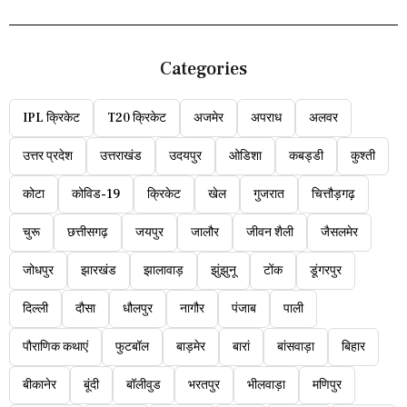
Categories
IPL क्रिकेट
T20 क्रिकेट
अजमेर
अपराध
अलवर
उत्तर प्रदेश
उत्तराखंड
उदयपुर
ओडिशा
कबड्डी
कुश्ती
कोटा
कोविड-19
क्रिकेट
खेल
गुजरात
चित्तौड़गढ़
चुरू
छत्तीसगढ़
जयपुर
जालौर
जीवन शैली
जैसलमेर
जोधपुर
झारखंड
झालावाड़
झुंझुनू
टोंक
डूंगरपुर
दिल्ली
दौसा
धौलपुर
नागौर
पंजाब
पाली
पौराणिक कथाएं
फुटबॉल
बाड़मेर
बारां
बांसवाड़ा
बिहार
बीकानेर
बूंदी
बॉलीवुड
भरतपुर
भीलवाड़ा
मणिपुर