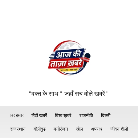
"वक्त के साथ " जहाँ सच बोले खबरें"
HOME
हिंदी खबरें
विश्व ख़बरें
राजनीति
दिल्ली
राजस्थान
बॉलीवुड
मनोरंजन
खेल
अपराध
जीवन शैली