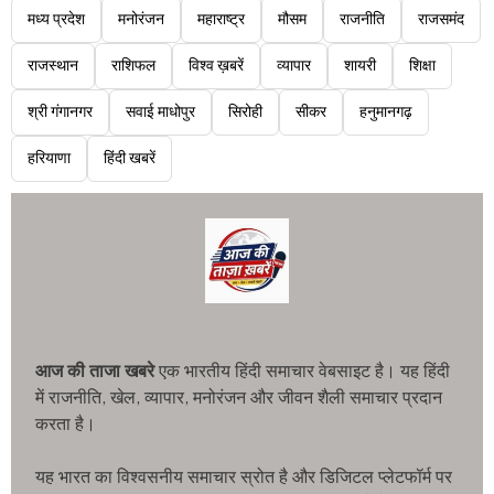
मध्य प्रदेश
मनोरंजन
महाराष्ट्र
मौसम
राजनीति
राजसमंद
राजस्थान
राशिफल
विश्व ख़बरें
व्यापार
शायरी
शिक्षा
श्री गंगानगर
सवाई माधोपुर
सिरोही
सीकर
हनुमानगढ़
हरियाणा
हिंदी खबरें
आज की ताजा खबरे
एक भारतीय हिंदी समाचार वेबसाइट है। यह हिंदी
में राजनीति, खेल, व्यापार, मनोरंजन और जीवन शैली समाचार प्रदान
करता है।
यह भारत का विश्वसनीय समाचार स्रोत है और डिजिटल प्लेटफॉर्म पर