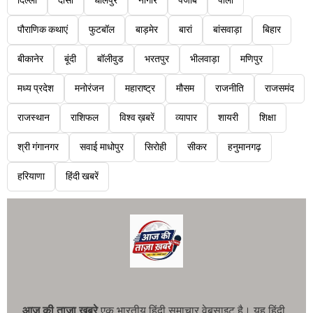
दिल्ली
दौसा
धौलपुर
नागौर
पंजाब
पाली
पौराणिक कथाएं
फुटबॉल
बाड़मेर
बारां
बांसवाड़ा
बिहार
बीकानेर
बूंदी
बॉलीवुड
भरतपुर
भीलवाड़ा
मणिपुर
मध्य प्रदेश
मनोरंजन
महाराष्ट्र
मौसम
राजनीति
राजसमंद
राजस्थान
राशिफल
विश्व ख़बरें
व्यापार
शायरी
शिक्षा
श्री गंगानगर
सवाई माधोपुर
सिरोही
सीकर
हनुमानगढ़
हरियाणा
हिंदी खबरें
आज की ताजा खबरे
एक भारतीय हिंदी समाचार वेबसाइट है। यह हिंदी