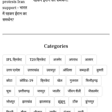
रहकर ईरान का समर्थन?
Categories
IPL क्रिकेट
T20 क्रिकेट
अजमेर
अपराध
अलवर
उत्तर प्रदेश
उत्तराखंड
उदयपुर
ओडिशा
कबड्डी
कुश्ती
कोटा
कोविड-19
क्रिकेट
खेल
गुजरात
चित्तौड़गढ़
चुरू
छत्तीसगढ़
जयपुर
जालौर
जीवन शैली
जैसलमेर
जोधपुर
झारखंड
झालावाड़
झुंझुनू
टोंक
डूंगरपुर