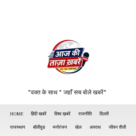
"वक्त के साथ " जहाँ सच बोले खबरें"
HOME
हिंदी खबरें
विश्व ख़बरें
राजनीति
दिल्ली
राजस्थान
बॉलीवुड
मनोरंजन
खेल
अपराध
जीवन शैली