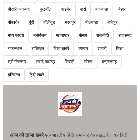
पौराणिक कथाएं
फुटबॉल
बाड़मेर
बारां
बांसवाड़ा
बिहार
बीकानेर
बूंदी
बॉलीवुड
भरतपुर
भीलवाड़ा
मणिपुर
मध्य प्रदेश
मनोरंजन
महाराष्ट्र
मौसम
राजनीति
राजसमंद
राजस्थान
राशिफल
विश्व ख़बरें
व्यापार
शायरी
शिक्षा
श्री गंगानगर
सवाई माधोपुर
सिरोही
सीकर
हनुमानगढ़
हरियाणा
हिंदी खबरें
आज की ताजा खबरे
एक भारतीय हिंदी समाचार वेबसाइट है। यह हिंदी