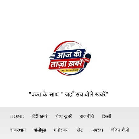
"वक्त के साथ " जहाँ सच बोले खबरें"
HOME
हिंदी खबरें
विश्व ख़बरें
राजनीति
दिल्ली
राजस्थान
बॉलीवुड
मनोरंजन
खेल
अपराध
जीवन शैली