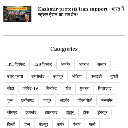
Kashmir protests Iran support – भारत में
रहकर ईरान का समर्थन?
Categories
IPL क्रिकेट
T20 क्रिकेट
अजमेर
अपराध
अलवर
उत्तर प्रदेश
उत्तराखंड
उदयपुर
ओडिशा
कबड्डी
कुश्ती
कोटा
कोविड-19
क्रिकेट
खेल
गुजरात
चित्तौड़गढ़
चुरू
छत्तीसगढ़
जयपुर
जालौर
जीवन शैली
जैसलमेर
जोधपुर
झारखंड
झालावाड़
झुंझुनू
टोंक
डूंगरपुर
दिल्ली
दौसा
धौलपुर
नागौर
पंजाब
पाली