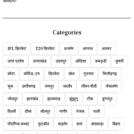
Categories
IPL क्रिकेट
T20 क्रिकेट
अजमेर
अपराध
अलवर
उत्तर प्रदेश
उत्तराखंड
उदयपुर
ओडिशा
कबड्डी
कुश्ती
कोटा
कोविड-19
क्रिकेट
खेल
गुजरात
चित्तौड़गढ़
चुरू
छत्तीसगढ़
जयपुर
जालौर
जीवन शैली
जैसलमेर
जोधपुर
झारखंड
झालावाड़
झुंझुनू
टोंक
डूंगरपुर
दिल्ली
दौसा
धौलपुर
नागौर
पंजाब
पाली
पौराणिक कथाएं
फुटबॉल
बाड़मेर
बारां
बांसवाड़ा
बिहार