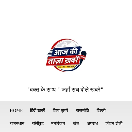
"वक्त के साथ " जहाँ सच बोले खबरें"
HOME
हिंदी खबरें
विश्व ख़बरें
राजनीति
दिल्ली
राजस्थान
बॉलीवुड
मनोरंजन
खेल
अपराध
जीवन शैली