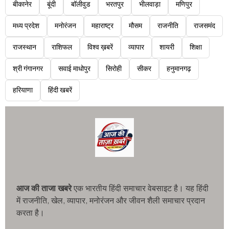
बीकानेर
बूंदी
बॉलीवुड
भरतपुर
भीलवाड़ा
मणिपुर
मध्य प्रदेश
मनोरंजन
महाराष्ट्र
मौसम
राजनीति
राजसमंद
राजस्थान
राशिफल
विश्व ख़बरें
व्यापार
शायरी
शिक्षा
श्री गंगानगर
सवाई माधोपुर
सिरोही
सीकर
हनुमानगढ़
हरियाणा
हिंदी खबरें
आज की ताजा खबरे
एक भारतीय हिंदी समाचार वेबसाइट है। यह हिंदी
में राजनीति, खेल, व्यापार, मनोरंजन और जीवन शैली समाचार प्रदान
करता है।