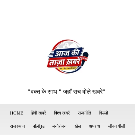
"वक्त के साथ " जहाँ सच बोले खबरें"
HOME
हिंदी खबरें
विश्व ख़बरें
राजनीति
दिल्ली
राजस्थान
बॉलीवुड
मनोरंजन
खेल
अपराध
जीवन शैली