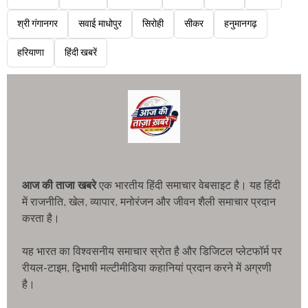
श्री गंगानगर
सवाई माधोपुर
सिरोही
सीकर
हनुमानगढ़
हरियाणा
हिंदी खबरें
आज की ताजा खबरे
एक भारतीय हिंदी समाचार वेबसाइट है। यह हिंदी
में राजनीति, खेल, व्यापार, मनोरंजन और जीवन शैली समाचार प्रदान
करता है।
यह भारत का विश्वसनीय समाचार स्रोत है और डिजिटल प्लेटफॉर्म पर
रीयल-टाइम, द्विभाषी मल्टीमीडिया कहानियां प्रदान करने में अग्रणी
है।