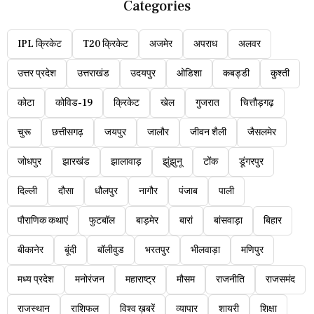
Categories
IPL क्रिकेट
T20 क्रिकेट
अजमेर
अपराध
अलवर
उत्तर प्रदेश
उत्तराखंड
उदयपुर
ओडिशा
कबड्डी
कुश्ती
कोटा
कोविड-19
क्रिकेट
खेल
गुजरात
चित्तौड़गढ़
चुरू
छत्तीसगढ़
जयपुर
जालौर
जीवन शैली
जैसलमेर
जोधपुर
झारखंड
झालावाड़
झुंझुनू
टोंक
डूंगरपुर
दिल्ली
दौसा
धौलपुर
नागौर
पंजाब
पाली
पौराणिक कथाएं
फुटबॉल
बाड़मेर
बारां
बांसवाड़ा
बिहार
बीकानेर
बूंदी
बॉलीवुड
भरतपुर
भीलवाड़ा
मणिपुर
मध्य प्रदेश
मनोरंजन
महाराष्ट्र
मौसम
राजनीति
राजसमंद
राजस्थान
राशिफल
विश्व ख़बरें
व्यापार
शायरी
शिक्षा