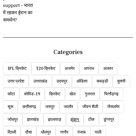
Categories
IPL क्रिकेट
T20 क्रिकेट
अजमेर
अपराध
अलवर
उत्तर प्रदेश
उत्तराखंड
उदयपुर
ओडिशा
कबड्डी
कुश्ती
कोटा
कोविड-19
क्रिकेट
खेल
गुजरात
चित्तौड़गढ़
चुरू
छत्तीसगढ़
जयपुर
जालौर
जीवन शैली
जैसलमेर
जोधपुर
झारखंड
झालावाड़
झुंझुनू
टोंक
डूंगरपुर
दिल्ली
दौसा
धौलपुर
नागौर
पंजाब
पाली