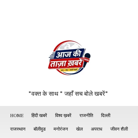
"वक्त के साथ " जहाँ सच बोले खबरें"
HOME
हिंदी खबरें
विश्व ख़बरें
राजनीति
दिल्ली
राजस्थान
बॉलीवुड
मनोरंजन
खेल
अपराध
जीवन शैली