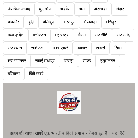
पौराणिक कथाएं
फुटबॉल
बाड़मेर
बारां
बांसवाड़ा
बिहार
बीकानेर
बूंदी
बॉलीवुड
भरतपुर
भीलवाड़ा
मणिपुर
मध्य प्रदेश
मनोरंजन
महाराष्ट्र
मौसम
राजनीति
राजसमंद
राजस्थान
राशिफल
विश्व ख़बरें
व्यापार
शायरी
शिक्षा
श्री गंगानगर
सवाई माधोपुर
सिरोही
सीकर
हनुमानगढ़
हरियाणा
हिंदी खबरें
आज की ताजा खबरे
एक भारतीय हिंदी समाचार वेबसाइट है। यह हिंदी