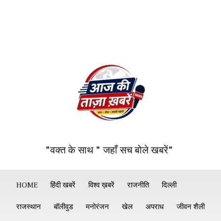
"वक्त के साथ " जहाँ सच बोले खबरें"
HOME
हिंदी खबरें
विश्व ख़बरें
राजनीति
दिल्ली
राजस्थान
बॉलीवुड
मनोरंजन
खेल
अपराध
जीवन शैली