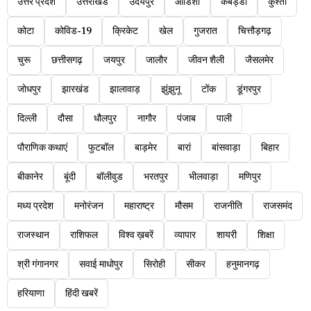
उत्तर प्रदेश
उत्तराखंड
उदयपुर
ओडिशा
कबड्डी
कुश्ती
कोटा
कोविड-19
क्रिकेट
खेल
गुजरात
चित्तौड़गढ़
चुरू
छत्तीसगढ़
जयपुर
जालौर
जीवन शैली
जैसलमेर
जोधपुर
झारखंड
झालावाड़
झुंझुनू
टोंक
डूंगरपुर
दिल्ली
दौसा
धौलपुर
नागौर
पंजाब
पाली
पौराणिक कथाएं
फुटबॉल
बाड़मेर
बारां
बांसवाड़ा
बिहार
बीकानेर
बूंदी
बॉलीवुड
भरतपुर
भीलवाड़ा
मणिपुर
मध्य प्रदेश
मनोरंजन
महाराष्ट्र
मौसम
राजनीति
राजसमंद
राजस्थान
राशिफल
विश्व ख़बरें
व्यापार
शायरी
शिक्षा
श्री गंगानगर
सवाई माधोपुर
सिरोही
सीकर
हनुमानगढ़
हरियाणा
हिंदी खबरें