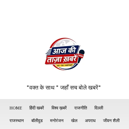
"वक्त के साथ " जहाँ सच बोले खबरें"
HOME
हिंदी खबरें
विश्व ख़बरें
राजनीति
दिल्ली
राजस्थान
बॉलीवुड
मनोरंजन
खेल
अपराध
जीवन शैली