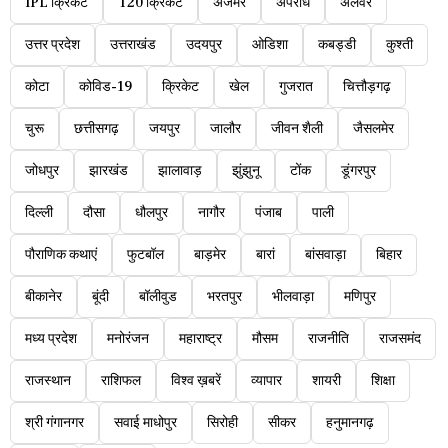
IPL क्रिकेट
T20 क्रिकेट
अजमेर
अपराध
अलवर
उत्तर प्रदेश
उत्तराखंड
उदयपुर
ओडिशा
कबड्डी
कुश्ती
कोटा
कोविड-19
क्रिकेट
खेल
गुजरात
चित्तौड़गढ़
चुरू
छत्तीसगढ़
जयपुर
जालौर
जीवन शैली
जैसलमेर
जोधपुर
झारखंड
झालावाड़
झुंझुनू
टोंक
डूंगरपुर
दिल्ली
दौसा
धौलपुर
नागौर
पंजाब
पाली
पौराणिक कथाएं
फुटबॉल
बाड़मेर
बारां
बांसवाड़ा
बिहार
बीकानेर
बूंदी
बॉलीवुड
भरतपुर
भीलवाड़ा
मणिपुर
मध्य प्रदेश
मनोरंजन
महाराष्ट्र
मौसम
राजनीति
राजसमंद
राजस्थान
राशिफल
विश्व ख़बरें
व्यापार
शायरी
शिक्षा
श्री गंगानगर
सवाई माधोपुर
सिरोही
सीकर
हनुमानगढ़